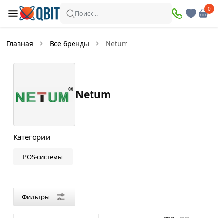
×
0
0
Фильтры
Поиск ..
Найдено товаров:
1
Главная
Все бренды
Netum
В
Со
наличии
скидкой
Netum
Цена
—
Категории
POS-системы
Страна
производителя
Фильтры
Китай