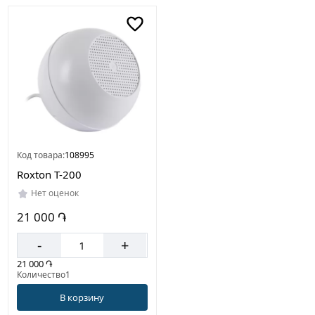
Код товара:
108995
Roxton T-200
Нет оценок
21 000 ֏
-
+
21 000 ֏
Количество1
В корзину