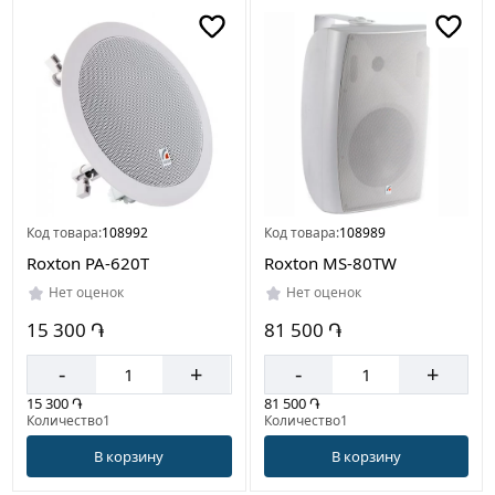
Цвет
Белый
Страна
производителя
Китай
Код товара:
108992
Код товара:
108989
Roxton PA-620T
Roxton MS-80TW
Нет оценок
Нет оценок
15 300 ֏
81 500 ֏
-
+
-
+
15 300 ֏
81 500 ֏
Количество1
Количество1
В корзину
В корзину