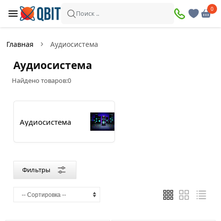
×
0
0
Фильтры
Поиск ..
Найдено товаров:
0
Главная
Аудиосистема
В
Со
Аудиосистема
наличии
скидкой
Найдено товаров:
0
Цена
Аудиосистема
—
Бренд
Фильтры
Roxton