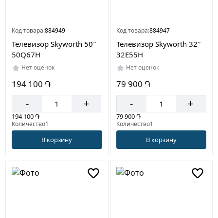
Код товара:
884949
Код товара:
884947
Телевизор Skyworth 50″
Телевизор Skyworth 32″
50Q67H
32E55H
Нет оценок
Нет оценок
194 100 ֏
79 900 ֏
-
+
-
+
194 100 ֏
79 900 ֏
Количество1
Количество1
В корзину
В корзину