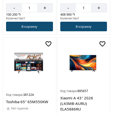
-
+
-
+
100 200 ֏
408 900 ֏
Количество1
Количество1
В корзину
В корзину
Код товара:
885657
Код товара:
381224
Xiaomi A 43″ 2026
Toshiba 65″ 65M550KW
(L43MB-AURU)
Нет оценок
ELA5886RU