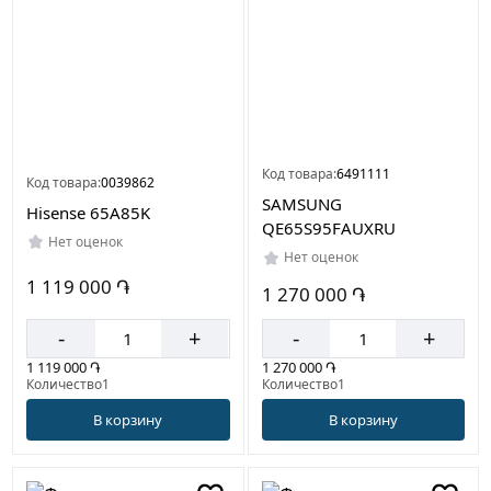
Код товара:
6491111
Код товара:
0039862
SAMSUNG
Hisense 65A85K
QE65S95FAUXRU
Нет оценок
Нет оценок
1 119 000 ֏
1 270 000 ֏
-
+
-
+
1 119 000 ֏
1 270 000 ֏
Количество1
Количество1
В корзину
В корзину