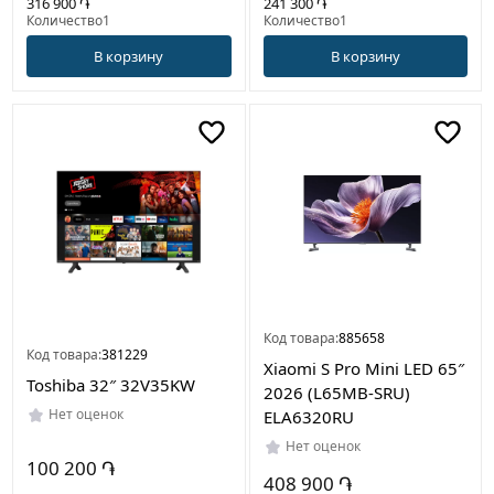
316 900 ֏
241 300 ֏
Количество1
Количество1
В корзину
В корзину
Код товара:
885658
Код товара:
381229
Xiaomi S Pro Mini LED 65″
Toshiba 32″ 32V35KW
2026 (L65MB-SRU)
Нет оценок
ELA6320RU
Нет оценок
100 200 ֏
408 900 ֏