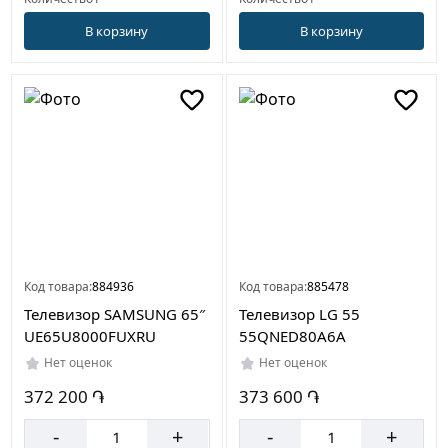
В корзину
В корзину
Код товара:
884936
Код товара:
885478
Телевизор SAMSUNG 65″
Телевизор LG 55
UE65U8000FUXRU
55QNED80A6A
Нет оценок
Нет оценок
372 200 ֏
373 600 ֏
-
+
-
+