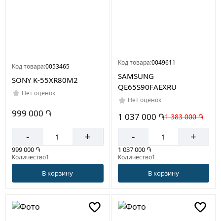
Код товара:
0049611
Код товара:
0053465
SAMSUNG
SONY K-55XR80M2
QE65S90FAEXRU
Нет оценок
Нет оценок
999 000 ֏
1 037 000 ֏
1 383 000 ֏
-
+
-
+
999 000 ֏
1 037 000 ֏
Количество1
Количество1
В корзину
В корзину