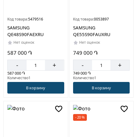
Код товара:
5479516
Код товара:
0053897
SAMSUNG
SAMSUNG
QE48S90FAEXRU
QE55S90FAUXRU
Нет оценок
Нет оценок
587 000 ֏
749 000 ֏
-
+
-
+
587 000 ֏
749 000 ֏
Количество1
Количество1
В корзину
В корзину
- 20 %