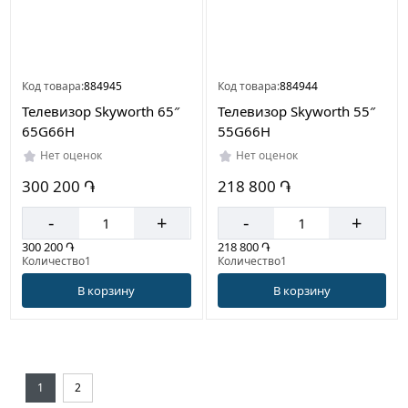
Код товара:
884945
Код товара:
884944
Телевизор Skyworth 65″
Телевизор Skyworth 55″
65G66H
55G66H
Нет оценок
Нет оценок
300 200 ֏
218 800 ֏
-
+
-
+
300 200 ֏
218 800 ֏
Количество1
Количество1
В корзину
В корзину
1
2