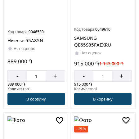
Код товара:
0049610
Код товара:
0046530
SAMSUNG
Hisense 55A85N
QE65S85FAEXRU
Нет оценок
Нет оценок
889 000 ֏
915 000 ֏
1 143 000 ֏
-
+
-
+
889 000 ֏
915 000 ֏
Количество1
Количество1
В корзину
В корзину
- 25 %