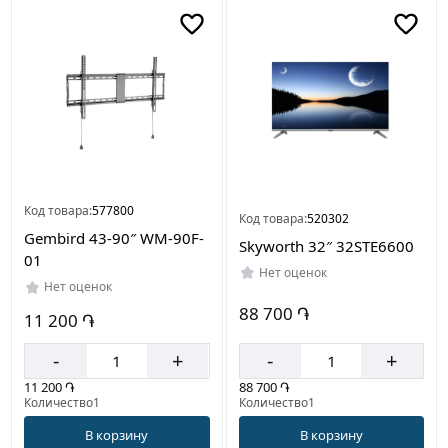
Цвет
Серый
Черный
Страна
производителя
Код товара:
577800
Код товара:
520302
Китай
Gembird 43-90″ WM-90F-
Skyworth 32″ 32STE6600
01
Нет оценок
Нет оценок
88 700 ֏
11 200 ֏
-
+
-
+
88 700 ֏
11 200 ֏
Количество1
Количество1
В корзину
В корзину