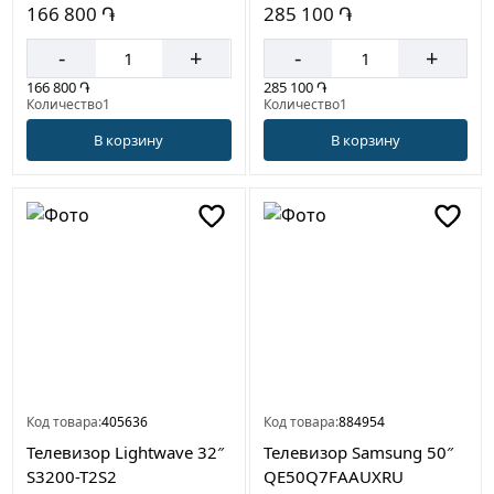
166 800 ֏
285 100 ֏
-
+
-
+
166 800 ֏
285 100 ֏
Количество1
Количество1
В корзину
В корзину
Код товара:
405636
Код товара:
884954
Телевизор Lightwave 32″
Телевизор Samsung 50″
S3200-T2S2
QE50Q7FAAUXRU