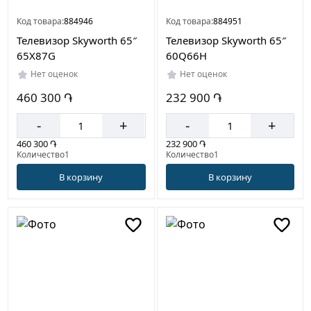
Код товара:
884946
Код товара:
884951
Телевизор Skyworth 65″
Телевизор Skyworth 65″
65X87G
60Q66H
Нет оценок
Нет оценок
460 300 ֏
232 900 ֏
-
+
-
+
460 300 ֏
232 900 ֏
Количество1
Количество1
В корзину
В корзину