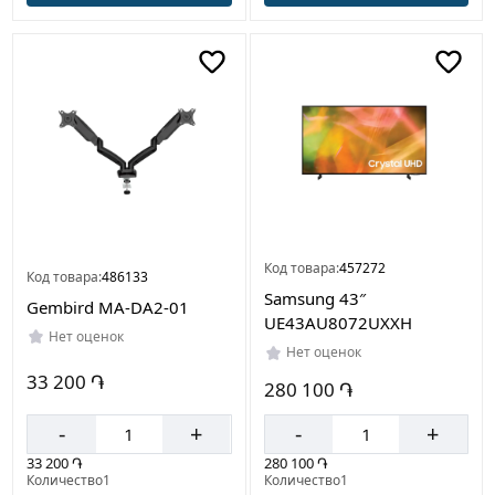
Код товара:
457272
Код товара:
486133
Samsung 43″
Gembird MA-DA2-01
UE43AU8072UXXH
Нет оценок
Нет оценок
33 200 ֏
280 100 ֏
-
+
-
+
33 200 ֏
280 100 ֏
Количество1
Количество1