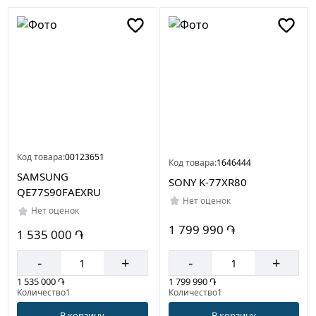
Код товара:
00123651
Код товара:
1646444
SAMSUNG
SONY K-77XR80
QE77S90FAEXRU
Нет оценок
Нет оценок
1 799 990 ֏
1 535 000 ֏
-
+
-
+
1 799 990 ֏
1 535 000 ֏
Количество1
Количество1
В корзину
В корзину