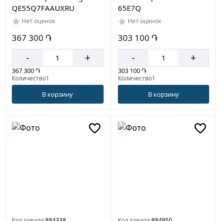
QE55Q7FAAUXRU
65E7Q
Нет оценок
Нет оценок
367 300 ֏
303 100 ֏
-
+
-
+
367 300 ֏
303 100 ֏
Количество1
Количество1
В корзину
В корзину
Код товара:
884338
Код товара:
884950