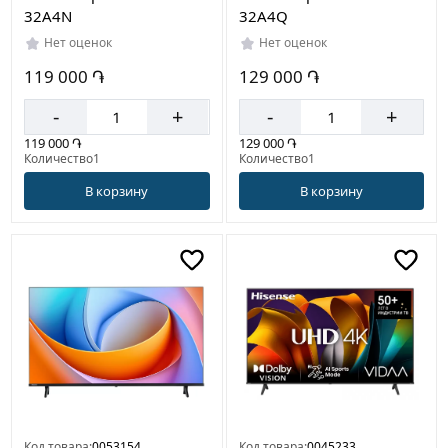
32A4N
32A4Q
Нет оценок
Нет оценок
119 000 ֏
129 000 ֏
-
+
-
+
119 000 ֏
129 000 ֏
Количество1
Количество1
В корзину
В корзину
Код товара:
0053154
Код товара:
0045233