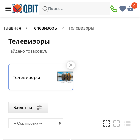
×
0
0
Фильтры
Поиск ..
Найдено товаров:
78
Главная
Телевизоры
Телевизоры
В
Со
Телевизоры
наличии
скидкой
Найдено товаров:
78
Цена
Телевизоры
—
Бренд
Фильтры
Gembird
Hisense
LG
Lightwave
Samsung
Skyworth
Sony
THOMSON
Toshiba
Xiaomi