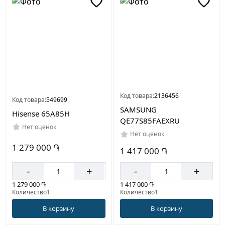
Код товара:
2136456
Код товара:
549699
SAMSUNG
Hisense 65A85H
QE77S85FAEXRU
Нет оценок
Нет оценок
1 279 000 ֏
1 417 000 ֏
-
+
-
+
1 279 000 ֏
1 417 000 ֏
Количество1
Количество1
В корзину
В корзину