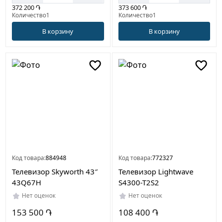
372 200 ֏
373 600 ֏
Количество1
Количество1
В корзину
В корзину
Код товара:
884948
Код товара:
772327
Телевизор Skyworth 43″
Телевизор Lightwave
43Q67H
S4300-T2S2
Нет оценок
Нет оценок
153 500 ֏
108 400 ֏