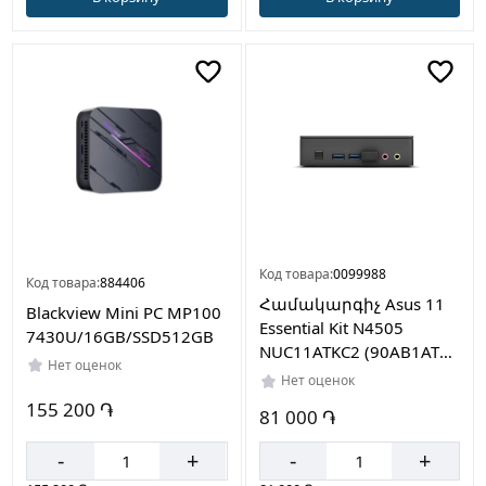
Код товара:
0099988
Код товара:
884406
Համակարգիչ Asus 11
Blackview Mini PC MP100
Essential Kit N4505
7430U/16GB/SSD512GB
NUC11ATKC2 (90AB1ATK-
Нет оценок
MB2120)
Нет оценок
155 200 ֏
81 000 ֏
-
+
-
+