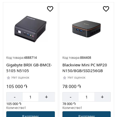
Код товара:
4888714
Код товара:
884408
Gigabyte BRIX GB-BMCE-
Blackview Mini PC MP20
5105 N5105
N150/8GB/SSD256GB
Нет оценок
Нет оценок
105 000 ֏
78 000 ֏
-
+
-
+
105 000 ֏
78 000 ֏
Количество1
Количество1
В корзину
В корзину