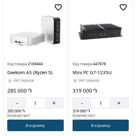
Цвет
Черный
Код товара:
2169444
Код товара:
447878
Geekom A5 (Ryzen 5)
Mini PC G7-1235U
Нет оценок
Нет оценок
285 000 ֏
319 000 ֏
-
+
-
+
285 000 ֏
319 000 ֏
Количество1
Количество1
В корзину
В корзину