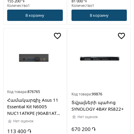
155 200 ֏
81 000 ֏
Количество1
Количество1
В корзину
В корзину
Код товара:
876765
Код товара:
99876
Համակարգիչ Asus 11
Տվյալների պահոց
Essential Kit N6005
SYNOLOGY 4BAY RS822+
NUC11ATKPE (90AB1ATK-
Нет оценок
MB1100)
Нет оценок
670 200 ֏
113 400 ֏