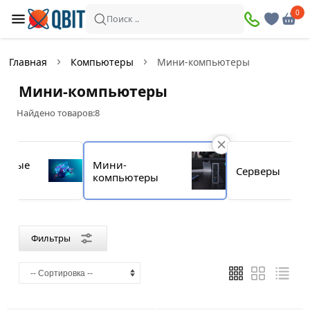
×
0
0
Фильтры
Поиск ..
Найдено товаров:
8
Главная
Компьютеры
Мини-компьютеры
В
Со
Мини-компьютеры
наличии
скидкой
Найдено товаров:
8
Цена
ийные
Мини-
Серверы
ва
компьютеры
—
Бренд
Фильтры
Asus
Blackview
Geekom
Gigabyte
Intel