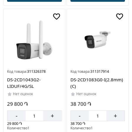
Код товара:
311326378
Код товара:
311317914
DS-2CD1043G2-
DS-2CD1083G0-I(2.8mm)
LIDUF/4G/SL
(C)
Нет оценок
Нет оценок
29 800 ֏
38 700 ֏
-
+
-
+
29 800 ֏
38 700 ֏
Количество1
Количество1