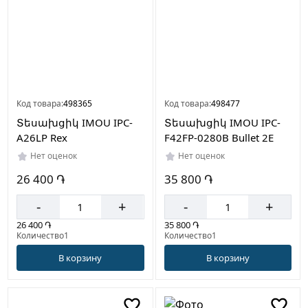
Код товара:
498365
Код товара:
498477
Տեսախցիկ IMOU IPC-
Տեսախցիկ IMOU IPC-
A26LP Rex
F42FP-0280B Bullet 2E
Нет оценок
Нет оценок
26 400 ֏
35 800 ֏
-
+
-
+
26 400 ֏
35 800 ֏
Количество1
Количество1
В корзину
В корзину