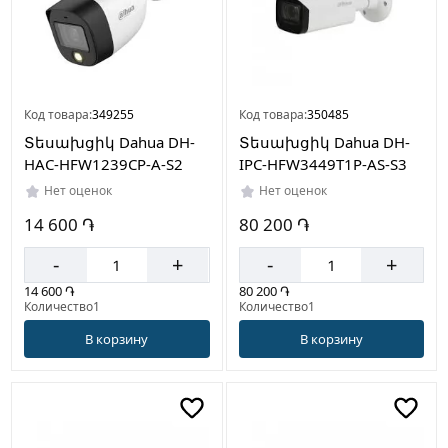
Код товара:
349255
Код товара:
350485
Տեսախցիկ Dahua DH-
Տեսախցիկ Dahua DH-
HAC-HFW1239CP-A-S2
IPC-HFW3449T1P-AS-S3
Нет оценок
Нет оценок
14 600 ֏
80 200 ֏
-
+
-
+
14 600 ֏
80 200 ֏
Количество1
Количество1
В корзину
В корзину