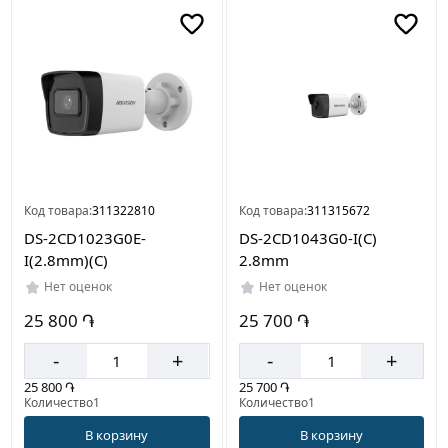
Цвет
Белый
Черный
Страна
производителя
Код товара:
311322810
Код товара:
311315672
Китай
DS-2CD1023G0E-
DS-2CD1043G0-I(C)
I(2.8mm)(C)
2.8mm
Нет оценок
Нет оценок
25 800 ֏
25 700 ֏
-
+
-
+
25 800 ֏
25 700 ֏
Количество1
Количество1
В корзину
В корзину