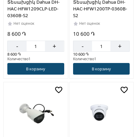
Տեսախցիկ Dahua DH-
Տեսախցիկ Dahua DH-
HAC-HFW1209CLP-LED-
HAC-HFW1200TP-0360B-
0360B-S2
S2
Нет оценок
Нет оценок
8 600 ֏
10 600 ֏
-
+
-
+
8 600 ֏
10 600 ֏
Количество1
Количество1
В корзину
В корзину