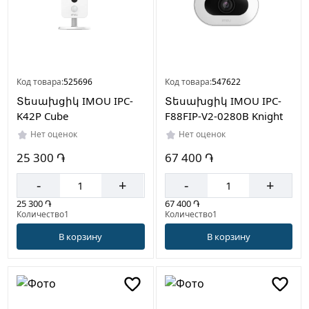
Код товара:
525696
Код товара:
547622
Տեսախցիկ IMOU IPC-
Տեսախցիկ IMOU IPC-
K42P Cube
F88FIP-V2-0280B Knight
Нет оценок
Нет оценок
25 300 ֏
67 400 ֏
-
+
-
+
25 300 ֏
67 400 ֏
Количество1
Количество1
В корзину
В корзину