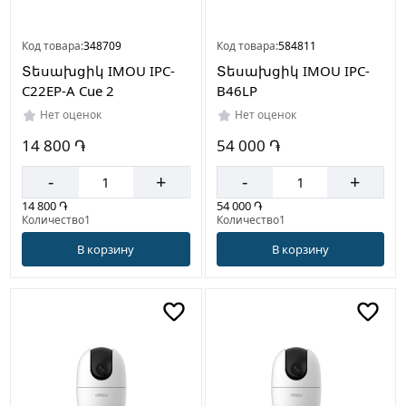
Код товара:
348709
Код товара:
584811
Տեսախցիկ IMOU IPC-
Տեսախցիկ IMOU IPC-
C22EP-A Cue 2
B46LP
Нет оценок
Нет оценок
14 800 ֏
54 000 ֏
-
+
-
+
14 800 ֏
54 000 ֏
Количество1
Количество1
В корзину
В корзину