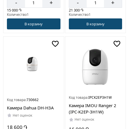
-
+
-
+
21 300 ֏
15 000 ֏
Количество1
Количество1
В корзину
В корзину
Код товара:
IPCK2EP3H1W
Код товара:
730662
Камера IMOU Ranger 2
Камера Dahua DH-H3A
(IPC-K2EP-3H1W)
Нет оценок
Нет оценок
18 600 ֏