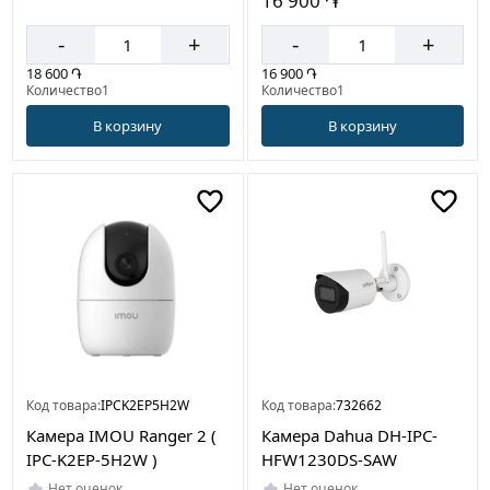
16 900 ֏
-
+
-
+
18 600 ֏
16 900 ֏
Количество1
Количество1
В корзину
В корзину
Код товара:
IPCK2EP5H2W
Код товара:
732662
Камера IMOU Ranger 2 (
Камера Dahua DH-IPC-
IPC-K2EP-5H2W )
HFW1230DS-SAW
Нет оценок
Нет оценок