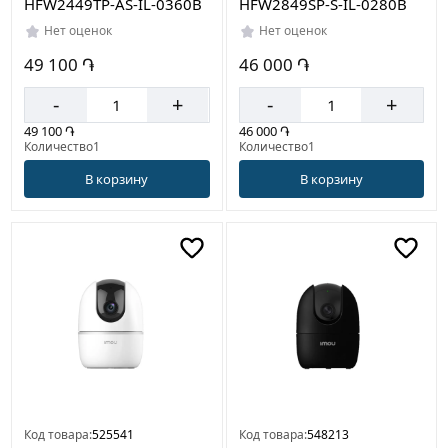
HFW2449TP-AS-IL-0360B
HFW2849SP-S-IL-0280B
Нет оценок
Нет оценок
49 100 ֏
46 000 ֏
-
+
-
+
49 100 ֏
46 000 ֏
Количество1
Количество1
В корзину
В корзину
Код товара:
525541
Код товара:
548213