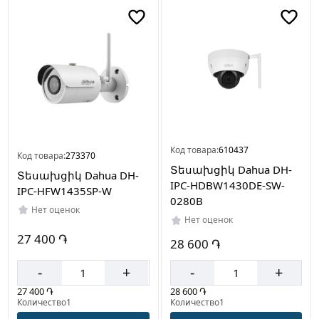
Код товара:
610437
Код товара:
273370
Տեսախցիկ Dahua DH-
Տեսախցիկ Dahua DH-
IPC-HDBW1430DE-SW-
IPC-HFW1435SP-W
0280B
Нет оценок
Нет оценок
27 400 ֏
28 600 ֏
-
+
-
+
27 400 ֏
28 600 ֏
Количество1
Количество1