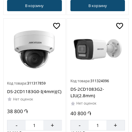
В корзину
В корзину
Код товара:
311324096
Код товара:
311317859
DS-2CD1083G2-
DS-2CD1183G0-I(4mm)(C)
LIU(2.8mm)
Нет оценок
Нет оценок
38 800 ֏
40 800 ֏
-
+
-
+