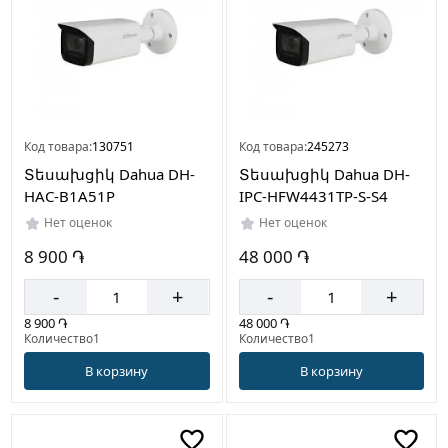
Код товара:
130751
Код товара:
245273
Տեսախցիկ Dahua DH-
Տեսախցիկ Dahua DH-
HAC-B1A51P
IPC-HFW4431TP-S-S4
Нет оценок
Нет оценок
8 900 ֏
48 000 ֏
-
+
-
+
8 900 ֏
48 000 ֏
Количество1
Количество1
В корзину
В корзину