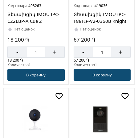
Код товара:
498263
Код товара:
419036
Տեսախցիկ IMOU IPC-
Տեսախցիկ IMOU IPC-
C22EBP-A Cue 2
F88FIP-V2-0360B Knight
Нет оценок
Нет оценок
18 200 ֏
67 200 ֏
-
+
-
+
18 200 ֏
67 200 ֏
Количество1
Количество1
В корзину
В корзину