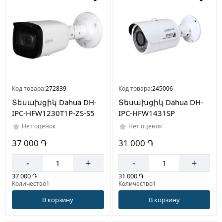
Код товара:
272839
Код товара:
245006
Տեսախցիկ Dahua DH-
Տեսախցիկ Dahua DH-
IPC-HFW1230T1P-ZS-S5
IPC-HFW1431SP
Нет оценок
Нет оценок
37 000 ֏
31 000 ֏
-
+
-
+
37 000 ֏
31 000 ֏
Количество1
Количество1
В корзину
В корзину