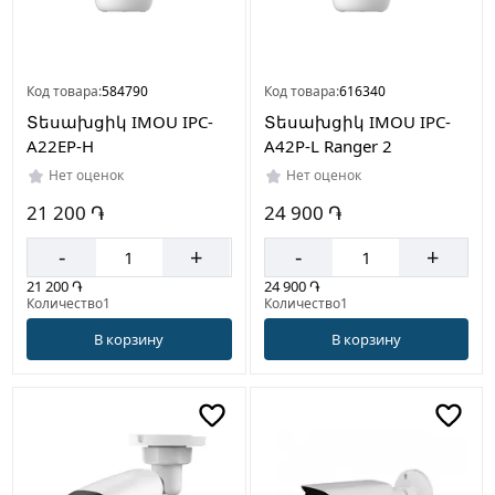
Код товара:
584790
Код товара:
616340
Տեսախցիկ IMOU IPC-
Տեսախցիկ IMOU IPC-
A22EP-H
A42P-L Ranger 2
Нет оценок
Нет оценок
21 200 ֏
24 900 ֏
-
+
-
+
21 200 ֏
24 900 ֏
Количество1
Количество1
В корзину
В корзину