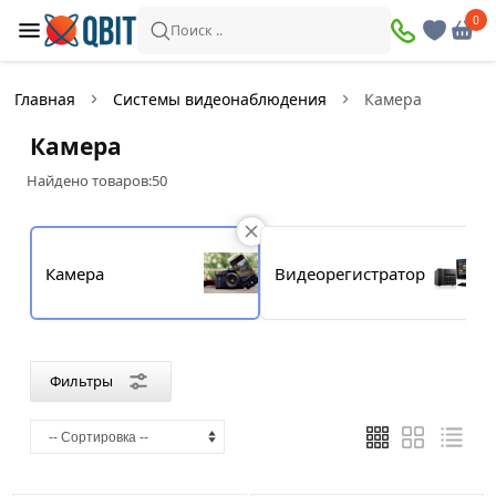
×
0
0
Фильтры
Поиск ..
Найдено товаров:
50
Главная
Системы видеонаблюдения
Камера
В
Со
Камера
наличии
скидкой
Найдено товаров:
50
Цена
Камера
Видеорегистратор
—
Бренд
Фильтры
Dahua
Hikvision
IMOU