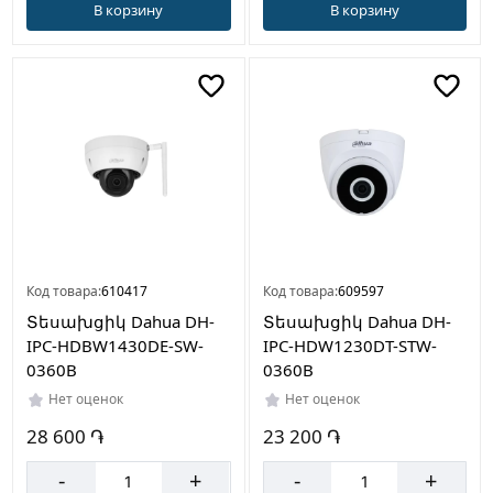
В корзину
В корзину
Код товара:
610417
Код товара:
609597
Տեսախցիկ Dahua DH-
Տեսախցիկ Dahua DH-
IPC-HDBW1430DE-SW-
IPC-HDW1230DT-STW-
0360B
0360B
Нет оценок
Нет оценок
28 600 ֏
23 200 ֏
-
+
-
+