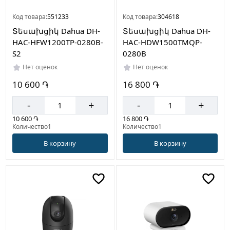
Код товара:
551233
Код товара:
304618
Տեսախցիկ Dahua DH-
Տեսախցիկ Dahua DH-
HAC-HFW1200TP-0280B-
HAC-HDW1500TMQP-
S2
0280B
Нет оценок
Нет оценок
10 600 ֏
16 800 ֏
-
+
-
+
10 600 ֏
16 800 ֏
Количество1
Количество1
В корзину
В корзину