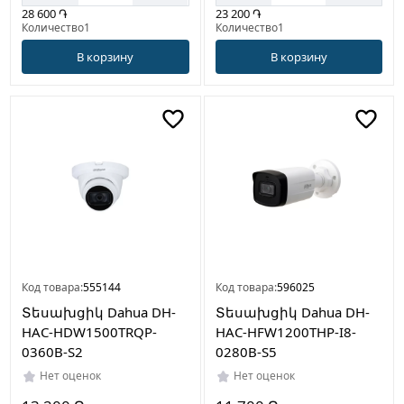
28 600 ֏
23 200 ֏
Количество1
Количество1
В корзину
В корзину
Код товара:
555144
Код товара:
596025
Տեսախցիկ Dahua DH-
Տեսախցիկ Dahua DH-
HAC-HDW1500TRQP-
HAC-HFW1200THP-I8-
0360B-S2
0280B-S5
Нет оценок
Нет оценок