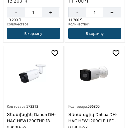
13 200 ֏
11 700 ֏
-
+
-
+
13 200 ֏
11 700 ֏
Количество1
Количество1
В корзину
В корзину
Код товара:
573313
Код товара:
596805
Տեսախցիկ Dahua DH-
Տեսախցիկ Dahua DH-
HAC-HFW1200THP-I8-
HAC-HFW1209CLP-LED-
0360B-S5
0280B-S2