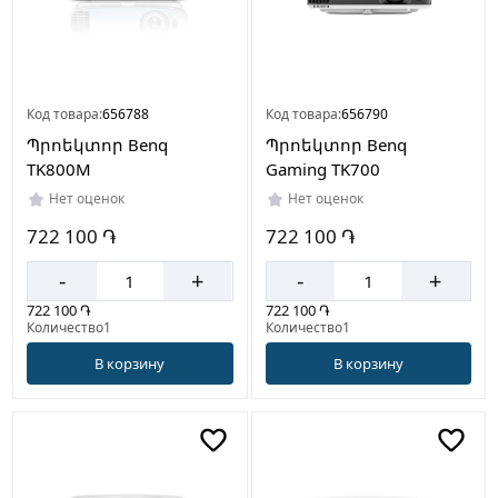
Код товара:
656788
Код товара:
656790
Պրոեկտոր Benq
Պրոեկտոր Benq
TK800M
Gaming TK700
Нет оценок
Нет оценок
722 100 ֏
722 100 ֏
-
+
-
+
722 100 ֏
722 100 ֏
Количество1
Количество1
В корзину
В корзину