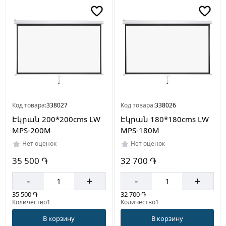
Код товара:
338027
Код товара:
338026
Էկրան 200*200cms LW
Էկրան 180*180cms LW
MPS-200M
MPS-180M
Нет оценок
Нет оценок
35 500 ֏
32 700 ֏
-
+
-
+
35 500 ֏
32 700 ֏
Количество1
Количество1
В корзину
В корзину