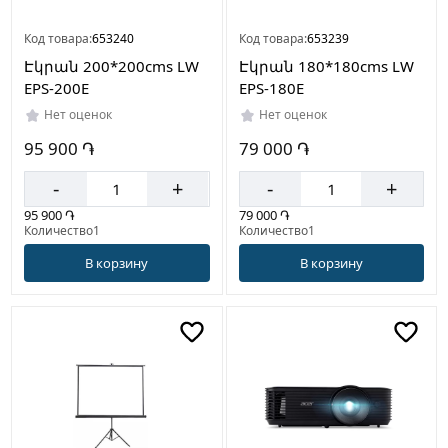
Код товара:
653240
Код товара:
653239
Էկրան 200*200cms LW
Էկրան 180*180cms LW
EPS-200E
EPS-180E
Нет оценок
Нет оценок
95 900 ֏
79 000 ֏
-
+
-
+
95 900 ֏
79 000 ֏
Количество1
Количество1
В корзину
В корзину