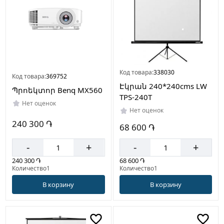
Код товара:
338030
Код товара:
369752
Էկրան 240*240cms LW
Պրոեկտոր Benq MX560
TPS-240T
Нет оценок
Нет оценок
240 300 ֏
68 600 ֏
-
+
-
+
240 300 ֏
68 600 ֏
Количество1
Количество1
В корзину
В корзину