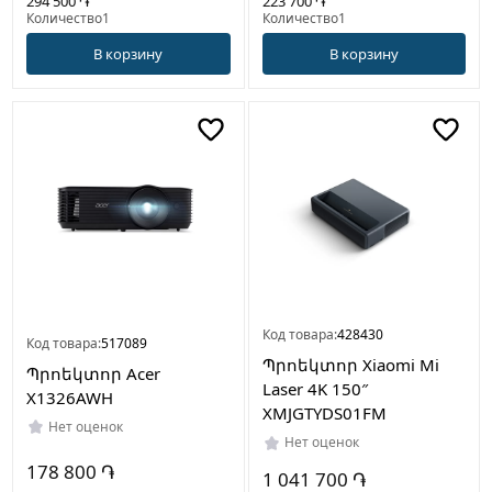
294 500 ֏
223 700 ֏
Количество1
Количество1
В корзину
В корзину
Код товара:
428430
Код товара:
517089
Պրոեկտոր Xiaomi Mi
Պրոեկտոր Acer
Laser 4K 150″
X1326AWH
XMJGTYDS01FM
Нет оценок
Нет оценок
178 800 ֏
1 041 700 ֏