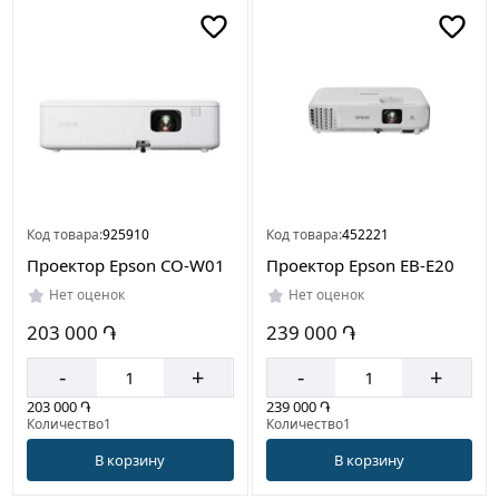
Цвет
Белый
Черный
Страна
производителя
Код товара:
925910
Код товара:
452221
Тайвань
Проектор Epson CO-W01
Проектор Epson EB-E20
Китай
Нет оценок
Нет оценок
203 000 ֏
239 000 ֏
-
+
-
+
203 000 ֏
239 000 ֏
Количество1
Количество1
В корзину
В корзину