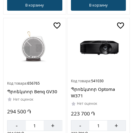
В корзину
В корзину
Код товара:
541030
Код товара:
656765
Պրոեկտոր Optoma
Պրոեկտոր Benq GV30
W371
Нет оценок
Нет оценок
294 500 ֏
223 700 ֏
-
+
-
+