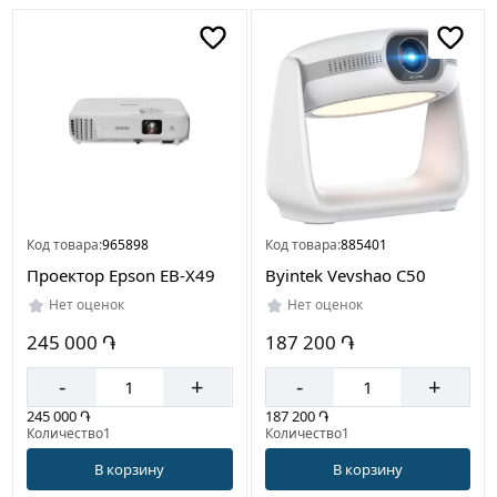
Код товара:
965898
Код товара:
885401
Проектор Epson EB-X49
Byintek Vevshao C50
Нет оценок
Нет оценок
245 000 ֏
187 200 ֏
-
+
-
+
245 000 ֏
187 200 ֏
Количество1
Количество1
В корзину
В корзину