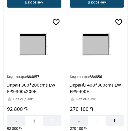
В корзину
В корзину
Код товара:
884857
Код товара:
884856
Экран 300*200cms LW
Экранն 400*300cms LW
EPS-300x200E
EPS-400E
Нет оценок
Нет оценок
92 800 ֏
270 100 ֏
-
+
-
+
92 800 ֏
270 100 ֏