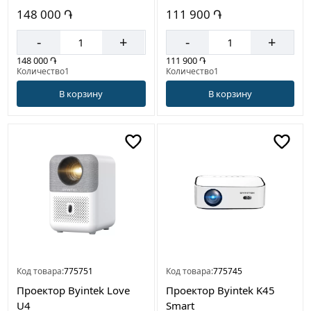
148 000 ֏
111 900 ֏
-
+
-
+
148 000 ֏
111 900 ֏
Количество1
Количество1
В корзину
В корзину
Код товара:
775751
Код товара:
775745
Проектор Byintek Love
Проектор Byintek K45
U4
Smart