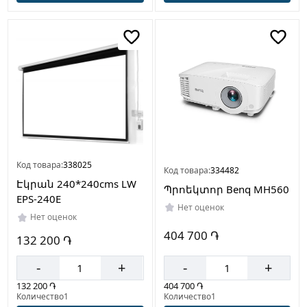
Код товара:
338025
Код товара:
334482
Էկրան 240*240cms LW
Պրոեկտոր Benq MH560
EPS-240E
Нет оценок
Нет оценок
404 700 ֏
132 200 ֏
-
+
-
+
404 700 ֏
132 200 ֏
Количество1
Количество1