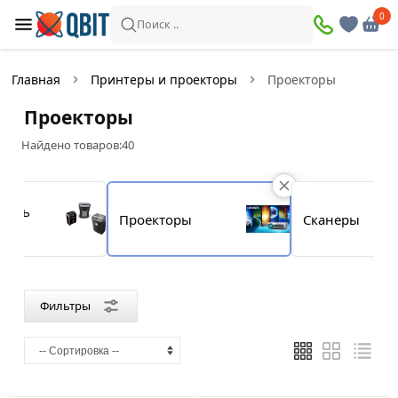
×
0
0
Фильтры
Поиск ..
Найдено товаров:
40
Главная
Принтеры и проекторы
Проекторы
В
Со
Проекторы
наличии
скидкой
Найдено товаров:
40
Цена
тель
Проекторы
Сканеры
—
Бренд
Фильтры
Acer
Benq
Byintek
Epson
Optoma
Xiaomi