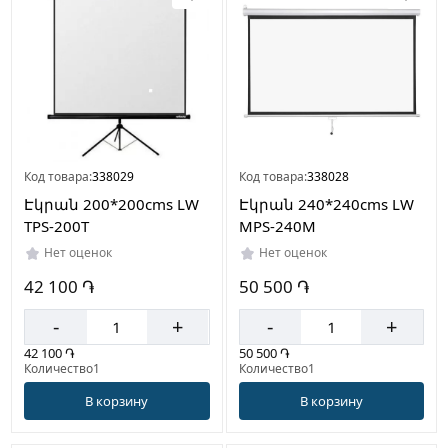
Код товара:
338029
Код товара:
338028
Էկրան 200*200cms LW
Էկրան 240*240cms LW
TPS-200T
MPS-240M
Нет оценок
Нет оценок
42 100 ֏
50 500 ֏
-
+
-
+
42 100 ֏
50 500 ֏
Количество1
Количество1
В корзину
В корзину