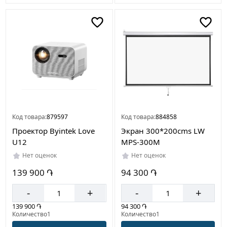
Код товара:
879597
Код товара:
884858
Проектор Byintek Love
Экран 300*200cms LW
U12
MPS-300M
Нет оценок
Нет оценок
139 900 ֏
94 300 ֏
-
+
-
+
139 900 ֏
94 300 ֏
Количество1
Количество1