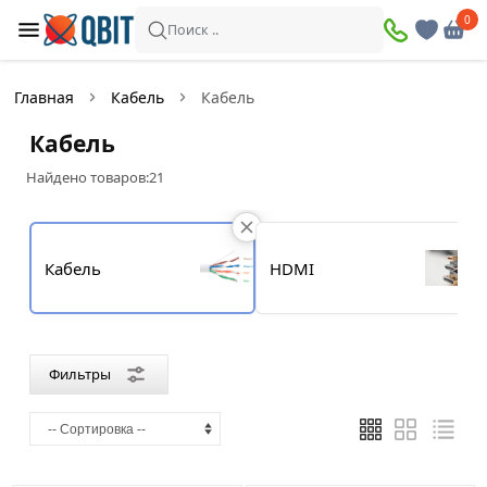
×
0
0
Фильтры
Поиск ..
Найдено товаров:
21
Главная
Кабель
Кабель
В
Со
Кабель
наличии
скидкой
Найдено товаров:
21
Цена
Кабель
HDMI
—
Бренд
Фильтры
Borsan
Dahua
Gembird
ITK
LANBERG
UGREEN