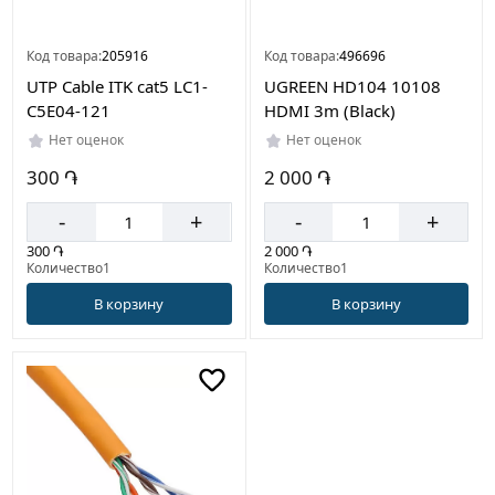
Код товара:
205916
Код товара:
496696
UTP Cable ITK cat5 LC1-
UGREEN HD104 10108
C5E04-121
HDMI 3m (Black)
Нет оценок
Нет оценок
300 ֏
2 000 ֏
-
+
-
+
300 ֏
2 000 ֏
Количество1
Количество1
В корзину
В корзину