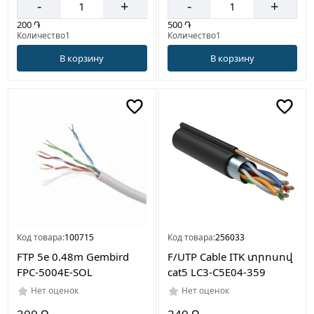
-
+
-
+
200 ֏
500 ֏
Количество1
Количество1
В корзину
В корзину
Код товара:
100715
Код товара:
256033
FTP 5e 0.48m Gembird
F/UTP Cable ITK տրոսով
FPC-5004E-SOL
cat5 LC3-C5E04-359
Нет оценок
Нет оценок