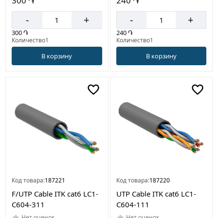
300 ֏
240 ֏
-
+
-
+
300 ֏
240 ֏
Количество1
Количество1
В корзину
В корзину
Код товара:
187221
Код товара:
187220
F/UTP Cable ITK cat6 LC1-
UTP Cable ITK cat6 LC1-
C604-311
C604-111
Нет оценок
Нет оценок