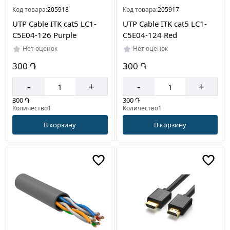
Код товара:
205918
Код товара:
205917
UTP Cable ITK cat5 LC1-
UTP Cable ITK cat5 LC1-
C5E04-126 Purple
C5E04-124 Red
Нет оценок
Нет оценок
300 ֏
300 ֏
-
+
-
+
300 ֏
300 ֏
Количество1
Количество1
В корзину
В корзину