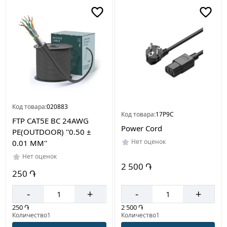
Цвет
Серый
Белый
Черный
Страна
Код товара:
020883
производителя
Код товара:
17P9C
FTP CAT5E BC 24AWG
Китай
Power Cord
PE(OUTDOOR) ''0.50 ±
Нет оценок
0.01 MM''
Нет оценок
2 500 ֏
250 ֏
-
+
-
+
2 500 ֏
250 ֏
Количество1
Количество1