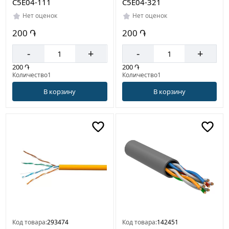
C5E04-111
C5E04-321
Нет оценок
Нет оценок
200 ֏
200 ֏
-
+
-
+
200 ֏
200 ֏
Количество1
Количество1
В корзину
В корзину
Код товара:
293474
Код товара:
142451