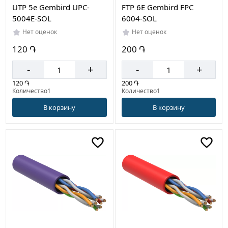
UTP 5e Gembird UPC-
FTP 6E Gembird FPC
5004E-SOL
6004-SOL
Нет оценок
Нет оценок
120 ֏
200 ֏
-
+
-
+
120 ֏
200 ֏
Количество1
Количество1
В корзину
В корзину