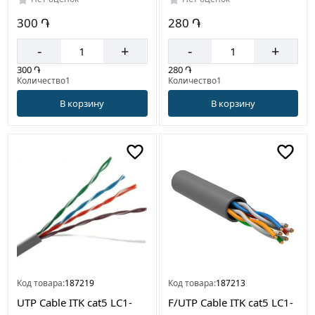
300 ֏
280 ֏
-
+
-
+
300 ֏
280 ֏
Количество1
Количество1
В корзину
В корзину
Код товара:
187219
Код товара:
187213
UTP Cable ITK cat5 LC1-
F/UTP Cable ITK cat5 LC1-