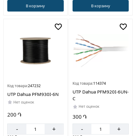
В корзину
В корзину
Код товара:
114374
Код товара:
247232
UTP Dahua PFM920I-6UN-
UTP Dahua PFM930I-6N
C
Нет оценок
Нет оценок
200 ֏
300 ֏
-
+
-
+