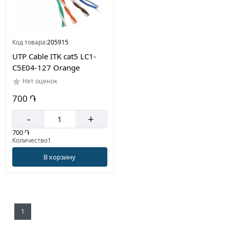
Код товара:
205915
UTP Cable ITK cat5 LC1-
C5E04-127 Orange
Нет оценок
700 ֏
-
+
700 ֏
Количество1
В корзину
1