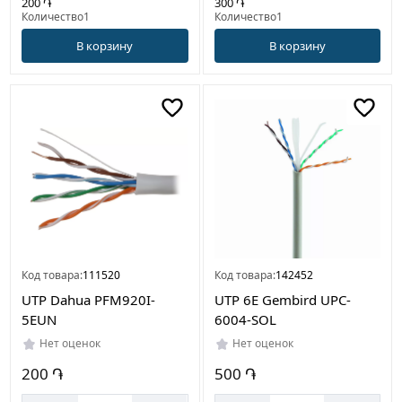
200 ֏
300 ֏
Количество1
Количество1
В корзину
В корзину
Код товара:
111520
Код товара:
142452
UTP Dahua PFM920I-
UTP 6E Gembird UPC-
5EUN
6004-SOL
Нет оценок
Нет оценок
200 ֏
500 ֏