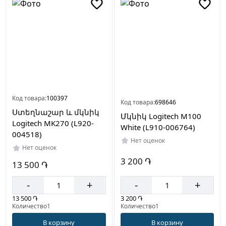
Код товара:
100397
Код товара:
698646
Ստեղնաշար և մկնիկ
Մկնիկ Logitech M100
Logitech MK270 (L920-
White (L910-006764)
004518)
Нет оценок
Нет оценок
3 200 ֏
13 500 ֏
-
+
-
+
3 200 ֏
13 500 ֏
Количество1
Количество1
В корзину
В корзину