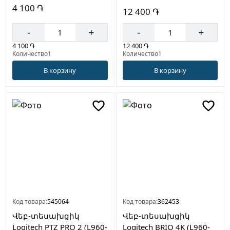
4 100 ֏
12 400 ֏
-
+
-
+
4 100 ֏
12 400 ֏
Количество1
Количество1
В корзину
В корзину
Код товара:
545064
Код товара:
362453
Վեբ-տեսախցիկ
Վեբ-տեսախցիկ
Logitech PTZ PRO 2 (L960-
Logitech BRIO 4K (L960-