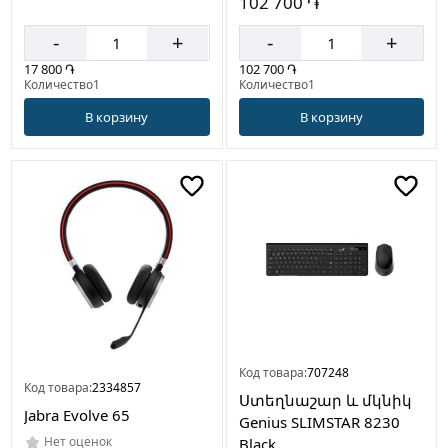
102 700 ֏
-
+
-
+
17 800 ֏
102 700 ֏
Количество1
Количество1
В корзину
В корзину
Код товара:
707248
Код товара:
2334857
Ստեղնաշար և մկնիկ
Jabra Evolve 65
Genius SLIMSTAR 8230
Нет оценок
Black