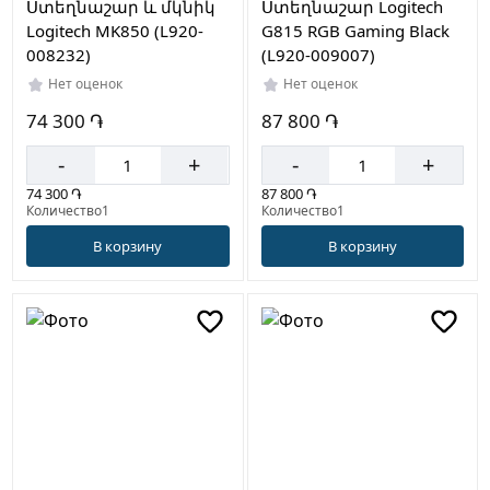
Ստեղնաշար և մկնիկ
Ստեղնաշար Logitech
Logitech MK850 (L920-
G815 RGB Gaming Black
008232)
(L920-009007)
Нет оценок
Нет оценок
74 300 ֏
87 800 ֏
-
+
-
+
74 300 ֏
87 800 ֏
Количество1
Количество1
В корзину
В корзину