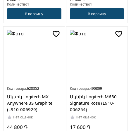
Количество1
Количество1
В корзину
В корзину
Код товара:
628352
Код товара:
490809
Մկնիկ Logitech MX
Մկնիկ Logitech M650
Anywhere 3S Graphite
Signature Rose (L910-
(L910-006929)
006254)
Нет оценок
Нет оценок
44 800 ֏
17 600 ֏