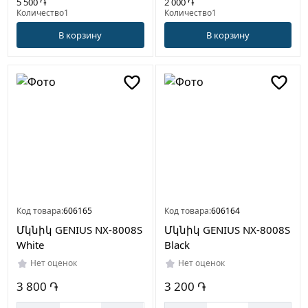
5 500 ֏
2 000 ֏
Количество1
Количество1
В корзину
В корзину
Код товара:
606165
Код товара:
606164
Մկնիկ GENIUS NX-8008S
Մկնիկ GENIUS NX-8008S
White
Black
Нет оценок
Нет оценок
3 800 ֏
3 200 ֏