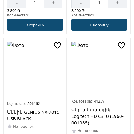
-
+
-
+
3 800 ֏
3 200 ֏
Количество1
Количество1
В корзину
В корзину
Код товара:
141359
Код товара:
606162
Վեբ-տեսախցիկ
Մկնիկ GENIUS NX-7015
Logitech HD C310 (L960-
USB BLACK
001065)
Нет оценок
Нет оценок