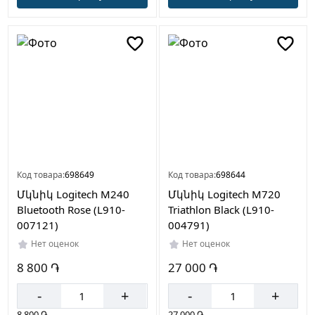
Код товара:
698649
Код товара:
698644
Մկնիկ Logitech M240
Մկնիկ Logitech M720
Bluetooth Rose (L910-
Triathlon Black (L910-
007121)
004791)
Нет оценок
Нет оценок
8 800 ֏
27 000 ֏
-
+
-
+
8 800 ֏
27 000 ֏