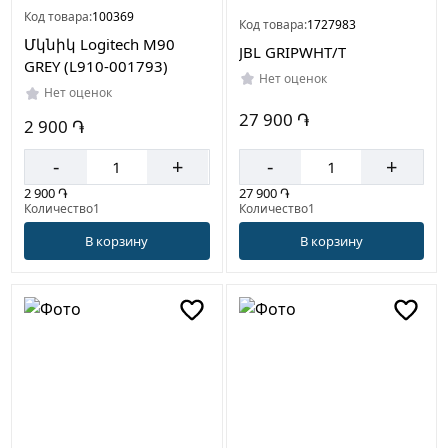
Код товара:
100369
Код товара:
1727983
Մկնիկ Logitech M90
JBL GRIPWHT/T
GREY (L910-001793)
Нет оценок
Нет оценок
27 900 ֏
2 900 ֏
-
+
-
+
27 900 ֏
2 900 ֏
Количество1
Количество1
В корзину
В корзину