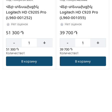
Վեբ-տեսախցիկ
Վեբ-տեսախցիկ
Logitech HD C920S Pro
Logitech HD C920 Pro
(L960-001252)
(L960-001055)
Нет оценок
Нет оценок
51 300 ֏
39 700 ֏
-
+
-
+
51 300 ֏
39 700 ֏
Количество1
Количество1
В корзину
В корзину