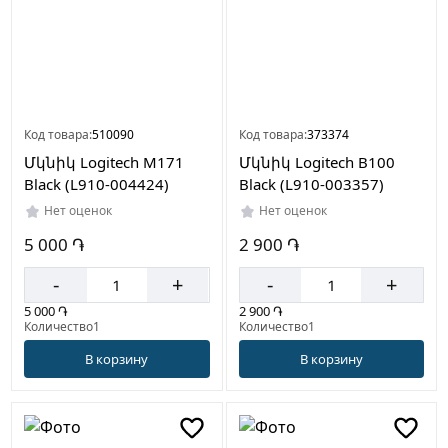
Код товара:
510090
Код товара:
373374
Մկնիկ Logitech M171
Մկնիկ Logitech B100
Black (L910-004424)
Black (L910-003357)
Нет оценок
Нет оценок
5 000 ֏
2 900 ֏
-
+
-
+
5 000 ֏
2 900 ֏
Количество1
Количество1
В корзину
В корзину