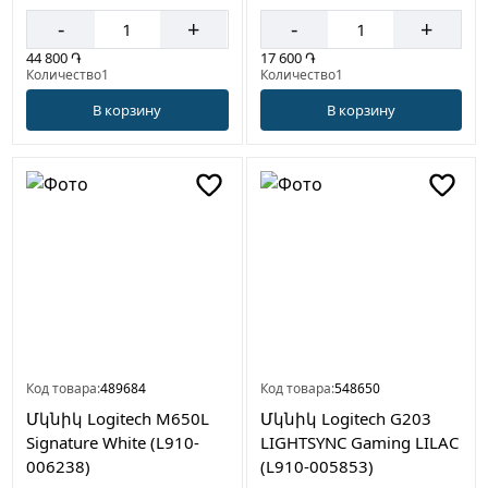
-
+
-
+
44 800 ֏
17 600 ֏
Количество1
Количество1
В корзину
В корзину
Код товара:
489684
Код товара:
548650
Մկնիկ Logitech M650L
Մկնիկ Logitech G203
Signature White (L910-
LIGHTSYNC Gaming LILAC
006238)
(L910-005853)