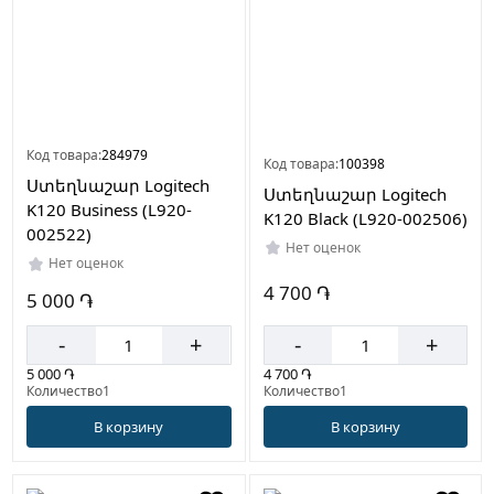
Код товара:
284979
Код товара:
100398
Ստեղնաշար Logitech
Ստեղնաշար Logitech
K120 Business (L920-
K120 Black (L920-002506)
002522)
Нет оценок
Нет оценок
4 700 ֏
5 000 ֏
-
+
-
+
4 700 ֏
5 000 ֏
Количество1
Количество1
В корзину
В корзину