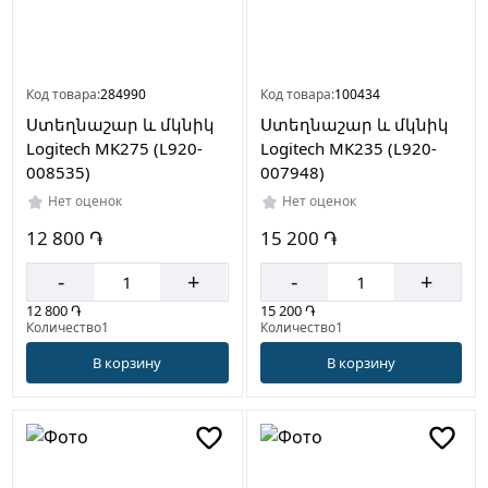
Код товара:
284990
Код товара:
100434
Ստեղնաշար և մկնիկ
Ստեղնաշար և մկնիկ
Logitech MK275 (L920-
Logitech MK235 (L920-
008535)
007948)
Нет оценок
Нет оценок
12 800 ֏
15 200 ֏
-
+
-
+
12 800 ֏
15 200 ֏
Количество1
Количество1
В корзину
В корзину