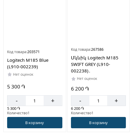
Код товара:
267586
Код товара:
203571
Մկնիկ Logitech M185
Logitech M185 Blue
SWIFT GREY (L910-
(L910-002239)
002238)․
Нет оценок
Нет оценок
5 300 ֏
6 200 ֏
-
+
-
+
5 300 ֏
6 200 ֏
Количество1
Количество1
В корзину
В корзину