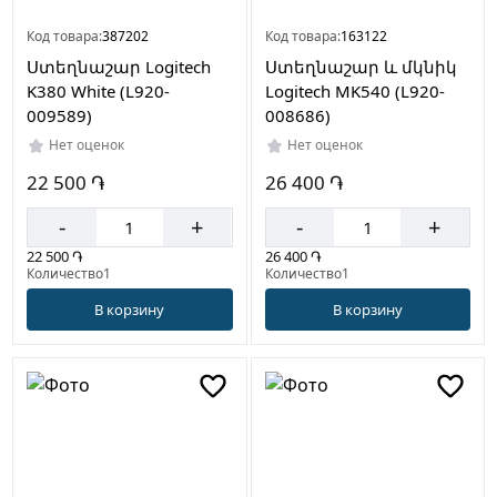
Код товара:
387202
Код товара:
163122
Ստեղնաշար Logitech
Ստեղնաշար և մկնիկ
K380 White (L920-
Logitech MK540 (L920-
009589)
008686)
Нет оценок
Нет оценок
22 500 ֏
26 400 ֏
-
+
-
+
22 500 ֏
26 400 ֏
Количество1
Количество1
В корзину
В корзину