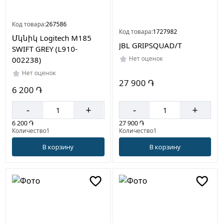
Код товара:
267586
Код товара:
1727982
Մկնիկ Logitech M185
JBL GRIPSQUAD/T
SWIFT GREY (L910-
Нет оценок
002238)
Нет оценок
27 900 ֏
6 200 ֏
-
+
-
+
27 900 ֏
6 200 ֏
Количество1
Количество1
В корзину
В корзину