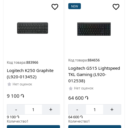
NEW
Цвет
Серый
Белый
Черный
Код товара:
884656
Код товара:
883966
Logitech G515 Lightspeed
Logitech K250 Graphite
Страна
TKL Gaming (L920-
(L920-013452)
производителя
012538)
Нет оценок
Китай
Нет оценок
9 100 ֏
64 600 ֏
-
+
-
+
9 100 ֏
64 600 ֏
Количество1
Количество1