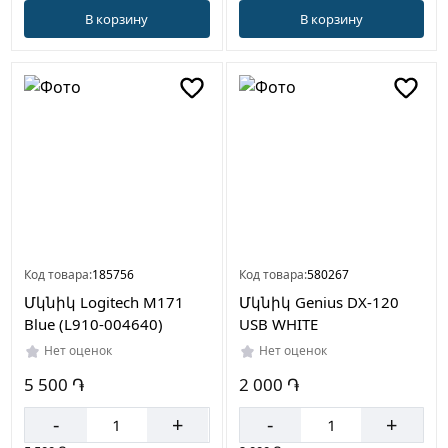
В корзину
В корзину
Код товара:
185756
Код товара:
580267
Մկնիկ Logitech M171
Մկնիկ Genius DX-120
Blue (L910-004640)
USB WHITE
Нет оценок
Нет оценок
5 500 ֏
2 000 ֏
-
+
-
+