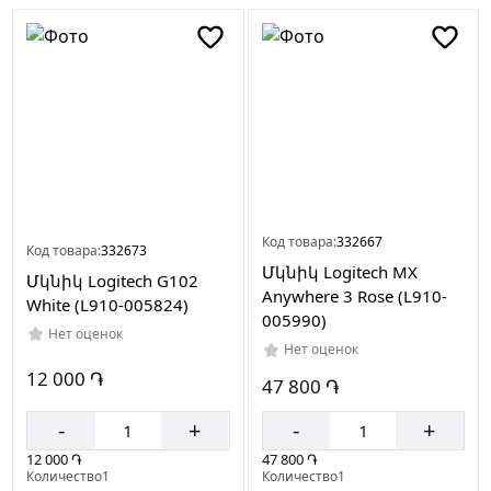
Код товара:
332667
Код товара:
332673
Մկնիկ Logitech MX
Մկնիկ Logitech G102
Anywhere 3 Rose (L910-
White (L910-005824)
005990)
Нет оценок
Нет оценок
12 000 ֏
47 800 ֏
-
+
-
+
12 000 ֏
47 800 ֏
Количество1
Количество1