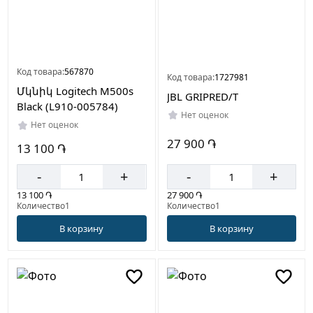
Код товара:
567870
Код товара:
1727981
Մկնիկ Logitech M500s
JBL GRIPRED/T
Black (L910-005784)
Нет оценок
Нет оценок
27 900 ֏
13 100 ֏
-
+
-
+
27 900 ֏
13 100 ֏
Количество1
Количество1
В корзину
В корзину