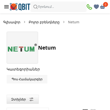
×
0
0
Զտիչներ
Որոնում ..
Ապրանքներ՝
1
Գլխավոր
Բոլոր բրենդները
Netum
Առկա
Զեղչված
Netum
Գին
—
Կատեգորիաներ
Պոս Համակարգեր
Արտադրող
երկիր
Չինաստան
Զտիչներ