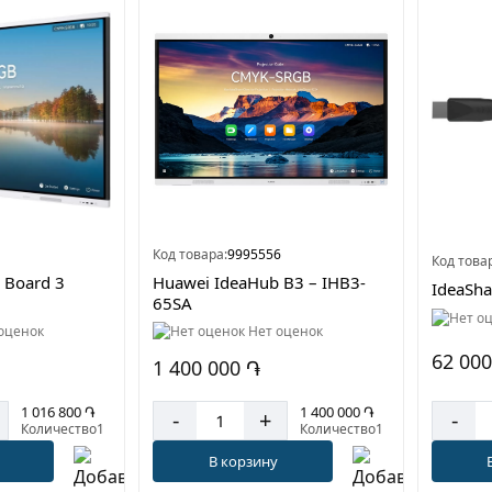
Код товара:
9995556
Код това
 Board 3
Huawei IdeaHub B3 – IHB3-
IdeaSha
65SA
оценок
Нет оценок
62 000
1 400 000 ֏
1 016 800 ֏
1 400 000 ֏
-
-
+
Количество1
Количество1
В корзину