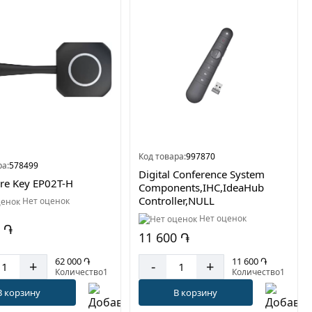
Код товара:
997870
ра:
578499
Digital Conference System
re Key EP02T-H
Components,IHC,IdeaHub
Controller,NULL
Нет оценок
Нет оценок
 ֏
11 600 ֏
62 000 ֏
11 600 ֏
+
-
+
Количество1
Количество1
В корзину
В корзину