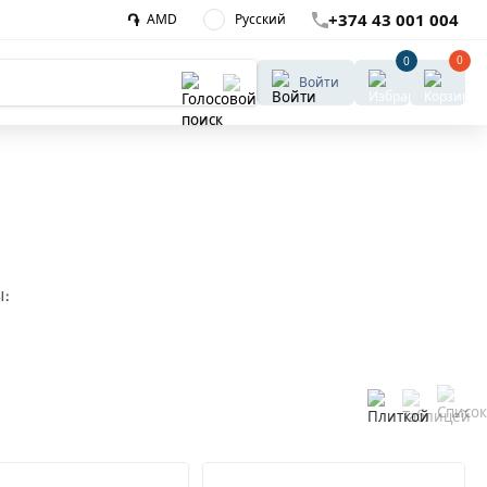
֏
+374 43 001 004
AMD
Русский
0
0
Войти
ы։