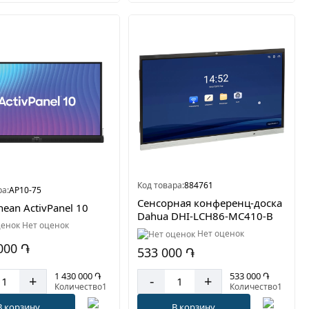
Код товара:
884761
ра:
AP10-75
Сенсорная конференц-доска
ean ActivPanel 10
Dahua DHI‑LCH86‑MC410‑B
Нет оценок
Нет оценок
000 ֏
533 000 ֏
1 430 000 ֏
533 000 ֏
+
-
+
Количество1
Количество1
В корзину
В корзину