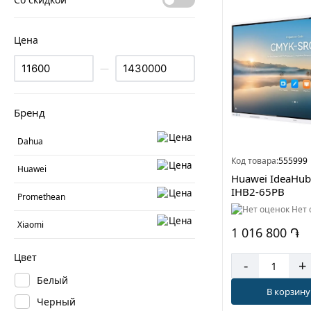
Цена
—
Бренд
Dahua
Код товара:
555999
Huawei
Huawei IdeaHub
IHB2-65PB
Promethean
Нет 
Xiaomi
1 016 800 ֏
Цвет
-
+
Белый
В корзину
Черный