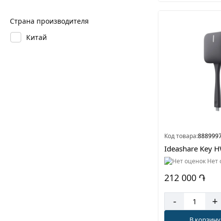
Страна производителя
Китай
Код товара:
888999
Ideashare Key 
Нет 
212 000 ֏
-
+
В корзину