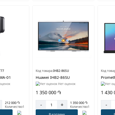
777
Код товара:
IHB2-86SU
Код това
HWA-01
Huawei IHB2-86SU
Prometh
оценок
Нет оценок
1 350 000 ֏
1 430 
212 000 ֏
1 350 000 ֏
-
+
-
Количество1
Количество1
В корзину