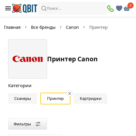
×
0
0
Фильтры
Поиск ..
Найдено товаров:
15
Главная
Все бренды
Canon
Принтер
В
Со
наличии
скидкой
Принтер Canon
Цена
—
Категории
Сканеры
Принтер
Картриджи
Цвет
Белый
Фильтры
Черный