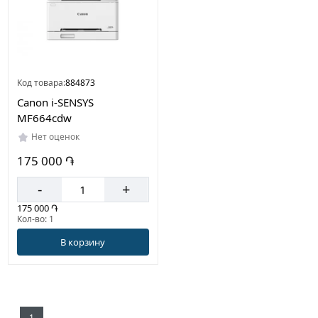
Код товара:
884873
Canon i-SENSYS
MF664cdw
Нет оценок
175 000 ֏
-
+
175 000 ֏
Кол-во: 1
В корзину
1