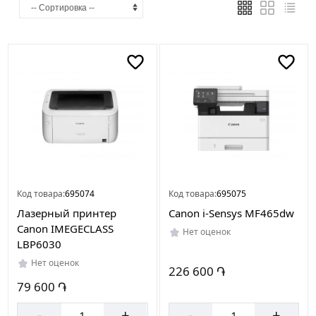
Страна
производителя
Китай
Код товара:
695074
Код товара:
695075
Лазерный принтер
Canon i-Sensys MF465dw
Canon IMEGECLASS
Нет оценок
LBP6030
Нет оценок
226 600 ֏
79 600 ֏
-
+
-
+