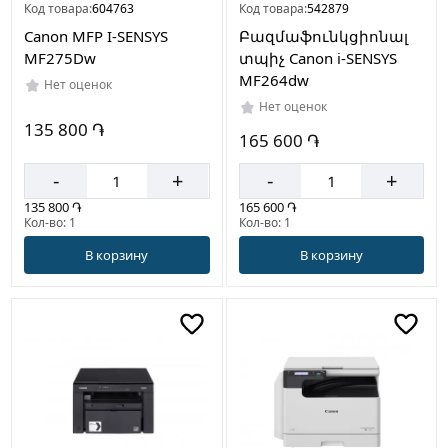
Код товара:
604763
Код товара:
542879
Canon MFP I-SENSYS
Բազմաֆունկցիոնալ
MF275Dw
տպիչ Canon i-SENSYS
MF264dw
Нет оценок
Нет оценок
135 800 ֏
165 600 ֏
-
+
-
+
135 800 ֏
165 600 ֏
Кол-во: 1
Кол-во: 1
В корзину
В корзину