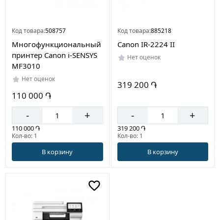
Код товара:
508757
Код товара:
885218
Многофункциональный
Canon IR-2224 II
принтер Canon i-SENSYS
Нет оценок
MF3010
Нет оценок
319 200 ֏
110 000 ֏
-
+
-
+
110 000 ֏
319 200 ֏
Кол-во: 1
Кол-во: 1
В корзину
В корзину