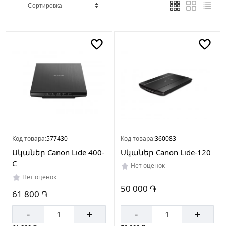
Страна
производителя
Китай
Код товара:
577430
Код товара:
360083
Սկաներ Canon Lide 400-
Սկաներ Canon Lide-120
C
Нет оценок
Нет оценок
50 000 ֏
61 800 ֏
-
+
-
+