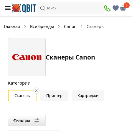
×
0
0
Фильтры
Поиск ..
Найдено товаров:
2
Главная
Все бренды
Canon
Сканеры
В
Со
наличии
скидкой
Сканеры Canon
Цена
—
Категории
Сканеры
Принтер
Картриджи
Цвет
Черный
Фильтры