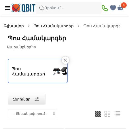
×
0
0
Զտիչներ
Որոնում ..
Ապրանքներ՝
19
Գլխավոր
Պոս Համակարգեր
Պոս Համակարգեր
Առկա
Զեղչված
Պոս Համակարգեր
Ապրանքներ՝
19
Գին
Պոս
—
Համակարգեր
Բրենդ
Զտիչներ
Apexa
Axiom
Honeywell
Netum
PosiFlex
Winson
Գույն