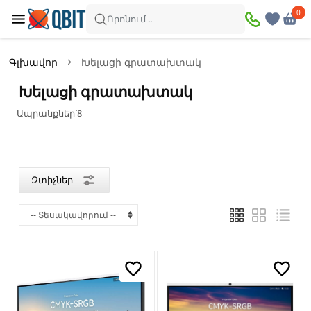
×
0
0
Զտիչներ
Որոնում ..
Ապրանքներ՝
8
Գլխավոր
Խելացի գրատախտակ
Առկա
Զեղչված
Խելացի գրատախտակ
Ապրանքներ՝
8
Գին
—
Զտիչներ
Բրենդ
Dahua
Huawei
Promethean
Xiaomi
Գույն