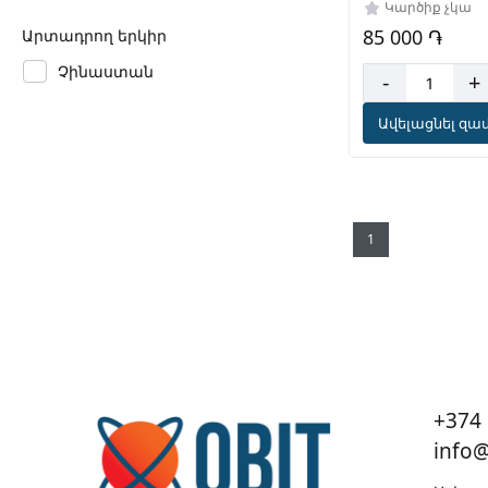
– FQC-105471pk
Կարծիք չկա
DVD) – FQC-105
85 000 ֏
Արտադրող երկիր
Չինաստան
-
+
Ավելացնել զամ
1
+374 
info