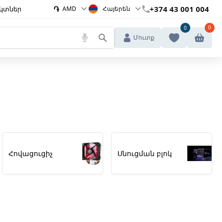
֏
+374 43 001 004
կտներ
AMD
Հայերեն
0
0
Մուտք
Հովացուցիչ
Սնուցման բլոկ