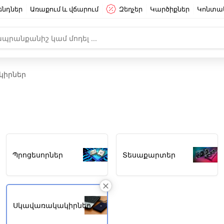
ենդներ
Առաքում և վճարում
Զեղչեր
Կարծիքներ
Կոնտա
կիրներ
Պրոցեսորներ
Տեսաքարտեր
Սկավառակակիրներ