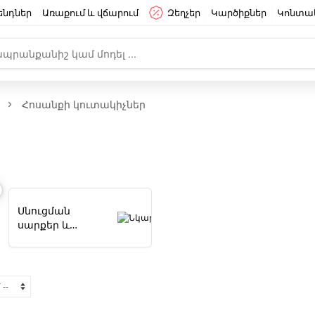
ենդներ
Առաքում և վճարում
Զեղչեր
Կարծիքներ
Կոնտա
Հոսանքի կուտակիչներ
ր
Սնուցման
սարքեր և
Ադապտորներ