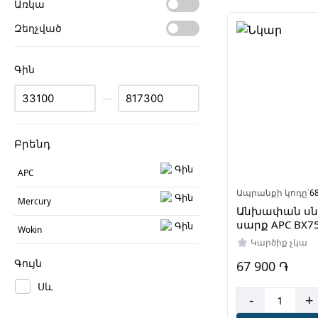
Առկա
Զեղչված
Գին
—
Բրենդ
APC
Ապրանքի կոդը՝
6
Mercury
Անխափան սն
սարք APC BX7
Wokin
Կարծիք չկա
Գույն
67 900 ֏
Սև
-
+