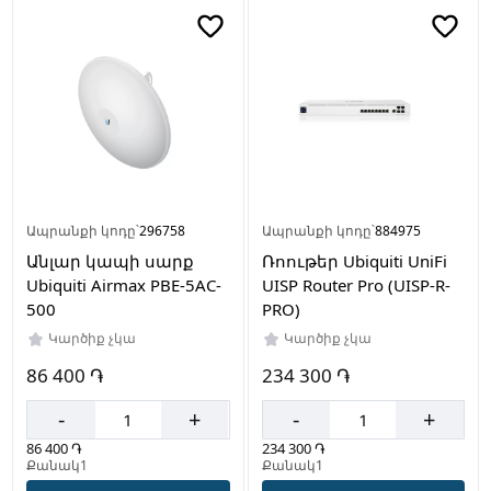
Մոխրագույն
Սպիտակ
Սև
Արտադրող
երկիր
Ապրանքի կոդը՝
296758
Ապրանքի կոդը՝
884975
Չինաստան
Անլար կապի սարք
Ռոութեր Ubiquiti UniFi
Ubiquiti Airmax PBE-5AC-
UISP Router Pro (UISP-R-
500
PRO)
Կարծիք չկա
Կարծիք չկա
86 400 ֏
234 300 ֏
-
+
-
+
86 400 ֏
234 300 ֏
Քանակ1
Քանակ1