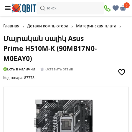
0
0
Поиск ..
Главная
Детали компьютера
Материнская плата
Մայ
Մայրական սալիկ Asus
Prime H510M-K (90MB17N0-
M0EAY0)
Есть в наличии
Оставить отзыв
Код товара:
87778