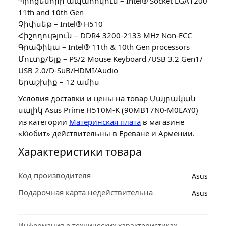
Պրոցեսորի ապահովում – Intel® Socket LGA1200
11th and 10th Gen
Չիփսեթ – Intel® H510
Հիշողություն – DDR4 3200-2133 MHz Non-ECC
Գրաֆիկա – Intel® 11th & 10th Gen processors
Մուտք/Ելք – PS/2 Mouse Keyboard /USB 3.2 Gen1/
USB 2.0/D-SuB/HDMI/Audio
Երաշխիք – 12 ամիս
Условия доставки и цены на товар Մայրական
սալիկ Asus Prime H510M-K (90MB17N0-M0EAY0)
из категории
Материнская плата
в магазине
«Кюбит» действительны в Ереване и Армении.
Характеристики товара
Код производителя
Asus
Подарочная карта недействительна
Asus
Информация о технических характеристиках,