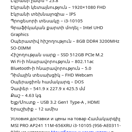
Էկրանի չափս – 23.8″
Էկրանի կետայնություն – 1920×1080 FHD
Էկրանի տեխնալոգիա – IPS
Պրոցեսորի տեսակը – i3-10105
Գրաֆիկական քարտի մոդել – Intel UHD
Graphics
Օպերատիվ հիշողություն – 8GB DDR4 3200MHz
SO-DIMM
Հիշողության սարք – SSD 512GB PCIe M.2
Wi Fi-ի հնարավորություն – 802.11ac
Bluetooth-ի հնարավորություն – 5.0
Դիմային տեսախցիկ – FHD Webcam
Օպերացիոն համակարգ – DOS
Չափեր – 541.9 x 227.9 x 425.5 մմ
Քաշ – 4.63 կգ
Ելք/Մուտք – USB 3.2 Gen1 Type-A , HDMI
Երաշխիք – 12 ամիս
Условия доставки и цены на товар Համակարգիչ
MSI PRO AP241 11M-656XRU i3-10105 (9S6-AE0311-
830) из категории
Моноблоки и компьютеры
в