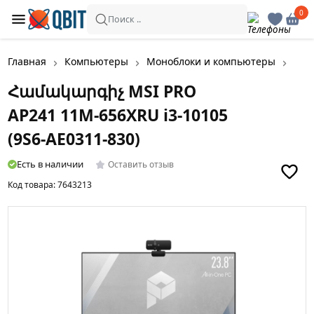
0
0
Поиск ..
Главная
Компьютеры
Моноблоки и компьютеры
Համ
Համակարգիչ MSI PRO
AP241 11M-656XRU i3-10105
(9S6-AE0311-830)
Есть в наличии
Оставить отзыв
Код товара:
7643213