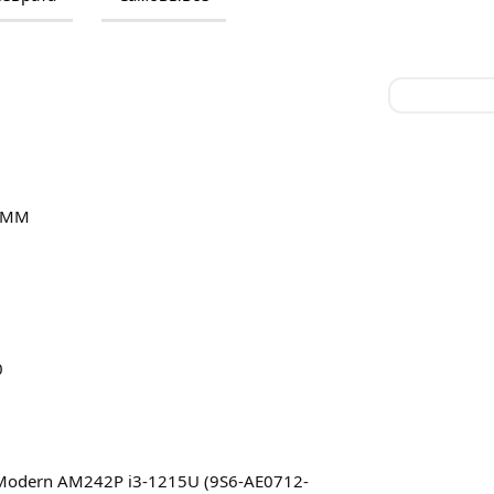
IMM
0
odern AM242P i3-1215U (9S6-AE0712-