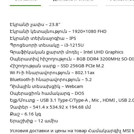
Էկրանի չափս – 23.8″
Էկրանի կետայնություն – 1920×1080 FHD
Էկրանի տեխնալոգիա – IPS
Պրոցեսորի տեսակը – i3-1215U
Գրաֆիկական քարտի մոդել – Intel UHD Graphics
Օպերատիվ հիշողություն – 8GB DDR4 3200MHz SO-D
Հիշողության սարք – SSD 256GB PCIe M.2
Wi Fi-ի հնարավորություն – 802.11ax
Bluetooth-ի հնարավորություն – 5.2
Դիմային տեսախցիկ – Webcam
Օպերացիոն համակարգ – DOS
Ելք/Մուտք – USB 3.1 Type-C/Type-A , Mic , HDMI , USB 2.
Չափեր – 541.4 x 534.92 x 194.68 մմ
Քաշ – 6.16 կգ
Երաշխիք – 12 ամիս
Условия доставки и цены на товар Համակարգիչ MSI M