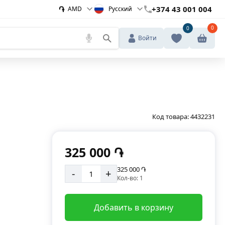
֏
+374 43 001 004
AMD
Русский
0
0
Войти
Код товара:
4432231
325 000 ֏
325 000 ֏
-
+
Кол-во: 1
Добавить в корзину