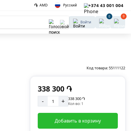
֏
+374 43 001 004
AMD
Русский
0
0
Войти
Код товара:
55111122
338 300 ֏
338 300 ֏
-
+
Кол-во: 1
Добавить в корзину