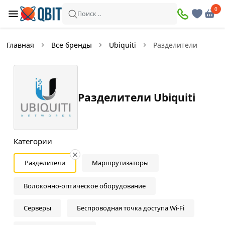
×
0
0
Фильтры
Поиск ..
Найдено товаров:
1
Главная
Все бренды
Ubiquiti
Разделители
В
Со
наличии
скидкой
Разделители Ubiquiti
Цена
—
Категории
Разделители
Маршрутизаторы
Цвет
Волоконно-оптическое оборудование
Серый
Серверы
Беспроводная точка доступа Wi-Fi