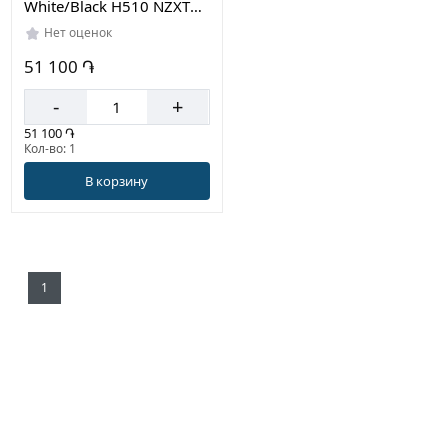
White/Black H510 NZXT
2101534615936
Нет оценок
51 100 ֏
-
+
51 100 ֏
Кол-во: 1
В корзину
1