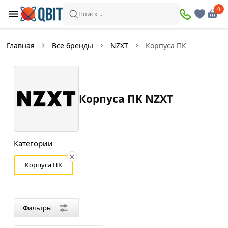
×
0
0
Фильтры
Поиск ..
Найдено товаров:
5
Главная
Все бренды
NZXT
Корпуса ПК
В
Со
наличии
скидкой
Корпуса ПК NZXT
Цена
—
Категории
Корпуса ПК
Цвет
Белый
Фильтры
Черный