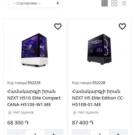
Страна
производителя
Китай
В
наличии
Нет
Код товара:
552229
Код товара:
552228
в
наличии
Համակարգչի իրան
Համակարգչի իրան
NZXT H510 Elite Compact
NZXT H5 Elite Edition CC-
CANA-H510E-W1.ME
H51EB-01.ME
Нет оценок
Нет оценок
7
68 300 ֏
87 400 ֏
-
+
-
+