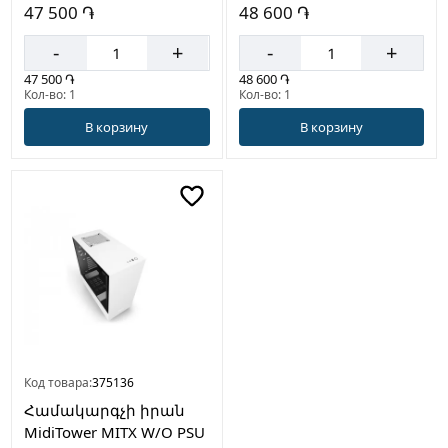
47 500 ֏
48 600 ֏
-
+
-
+
47 500 ֏
48 600 ֏
Кол-во: 1
Кол-во: 1
В корзину
В корзину
Код товара:
375136
Համակարգչի իրան
MidiTower MITX W/O PSU