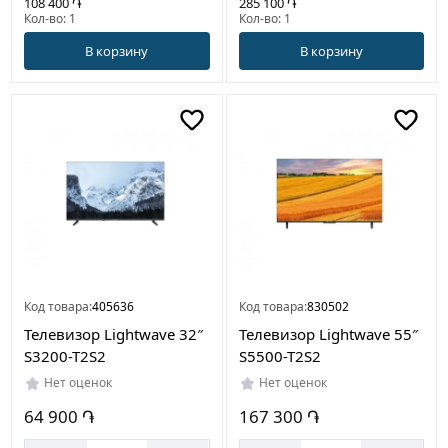
108 400 ֏
285 100 ֏
Кол-во: 1
Кол-во: 1
В корзину
В корзину
Код товара:
405636
Код товара:
830502
Телевизор Lightwave 32″
Телевизор Lightwave 55″
S3200-T2S2
S5500-T2S2
Нет оценок
Нет оценок
64 900 ֏
167 300 ֏