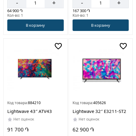
-
+
-
+
64 900 ֏
167 300 ֏
Кол-во: 1
Кол-во: 1
В корзину
В корзину
Код товара:
884210
Код товара:
405626
Lightwave 43″ ATV43
Lightwave 32″ E3211-ST2
Нет оценок
Нет оценок
91 700 ֏
62 900 ֏