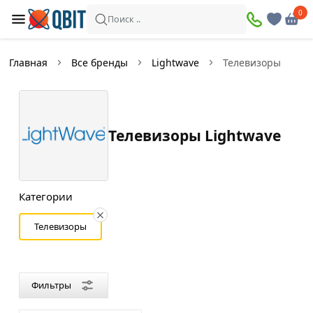
×
0
0
Фильтры
Поиск ..
Найдено товаров:
6
Главная
Все бренды
Lightwave
Телевизоры
В
Со
наличии
скидкой
Телевизоры Lightwave
Цена
—
Категории
Телевизоры
Фильтры