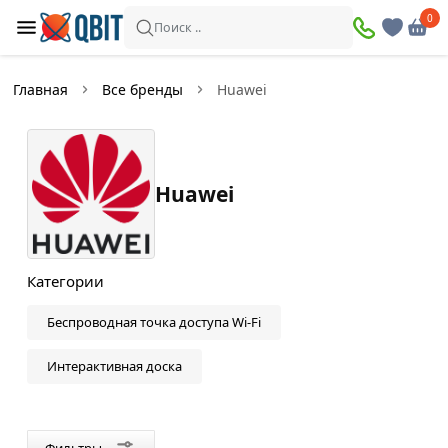
×
0
0
Фильтры
Поиск ..
Найдено товаров:
9
Главная
Все бренды
Huawei
В
Со
наличии
скидкой
Huawei
Цена
—
Категории
Беспроводная точка доступа Wi-Fi
Цвет
Интерактивная доска
Белый