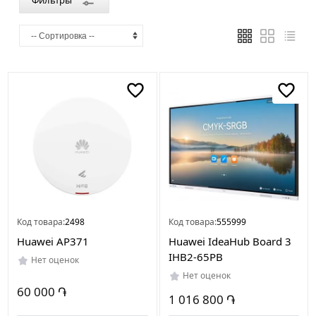
Фильтры
Страна
производителя
Китай
Код товара:
2498
Код товара:
555999
Huawei AP371
Huawei IdeaHub Board 3
IHB2-65PB
Нет оценок
Нет оценок
60 000 ֏
1 016 800 ֏