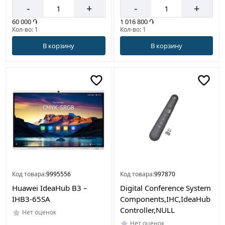
-
+
-
+
60 000 ֏
1 016 800 ֏
Кол-во: 1
Кол-во: 1
В корзину
В корзину
Код товара:
9995556
Код товара:
997870
Huawei IdeaHub B3 –
Digital Conference System
IHB3-65SA
Components,IHC,IdeaHub
Controller,NULL
Нет оценок
Нет оценок