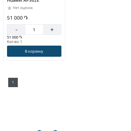
Huawei AP362E
Нет оценок
51 000 ֏
-
+
51 000 ֏
Кол-во: 1
В корзину
1