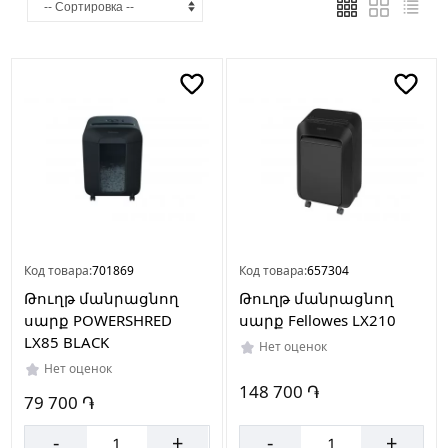
Страна
производителя
Китай
Код товара:
701869
Код товара:
657304
Թուղթ մանրացնող
Թուղթ մանրացնող
սարք POWERSHRED
սարք Fellowes LX210
LX85 BLACK
Нет оценок
Нет оценок
148 700 ֏
79 700 ֏
-
+
-
+