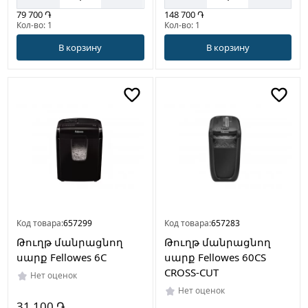
79 700 ֏
148 700 ֏
Кол-во: 1
Кол-во: 1
В корзину
В корзину
Код товара:
657299
Код товара:
657283
Թուղթ մանրացնող
Թուղթ մանրացնող
սարք Fellowes 6C
սարք Fellowes 60CS
CROSS-CUT
Нет оценок
Нет оценок
31 100 ֏