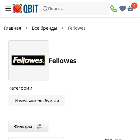
×
0
0
Фильтры
Поиск ..
Найдено товаров:
9
Главная
Все бренды
Fellowes
В
Со
наличии
скидкой
Fellowes
Цена
—
Категории
Измельчитель бумаги
Цвет
Черный
Фильтры