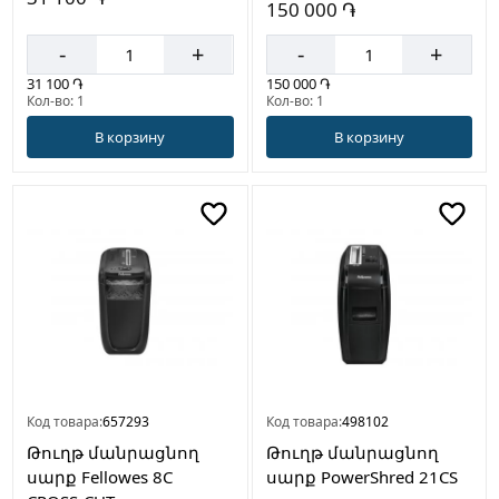
150 000 ֏
-
+
-
+
31 100 ֏
150 000 ֏
Кол-во: 1
Кол-во: 1
В корзину
В корзину
Код товара:
657293
Код товара:
498102
Թուղթ մանրացնող
Թուղթ մանրացնող
սարք Fellowes 8C
սարք PowerShred 21CS