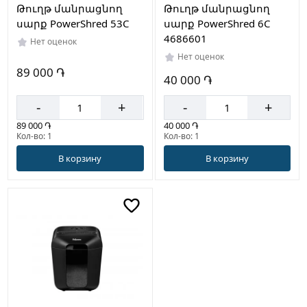
Թուղթ մանրացնող
Թուղթ մանրացնող
սարք PowerShred 53C
սարք PowerShred 6C
4686601
Нет оценок
Нет оценок
89 000 ֏
40 000 ֏
-
+
-
+
89 000 ֏
40 000 ֏
Кол-во: 1
Кол-во: 1
В корзину
В корзину