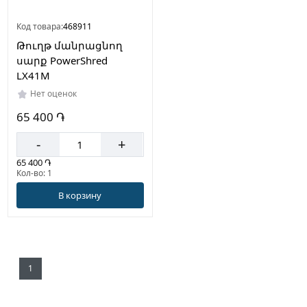
Код товара:
468911
Թուղթ մանրացնող
սարք PowerShred
LX41M
Нет оценок
65 400 ֏
-
+
65 400 ֏
Кол-во: 1
В корзину
1