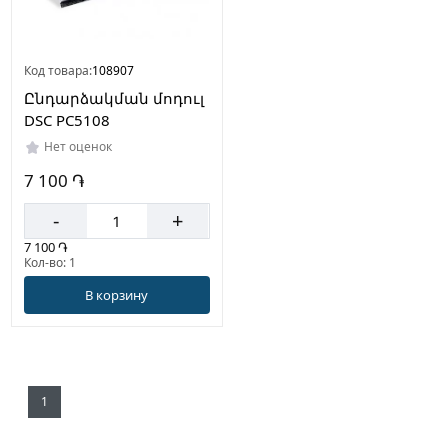
Код товара:
108907
Ընդարձակման մոդուլ
DSC PC5108
Нет оценок
7 100 ֏
-
+
7 100 ֏
Кол-во: 1
В корзину
1