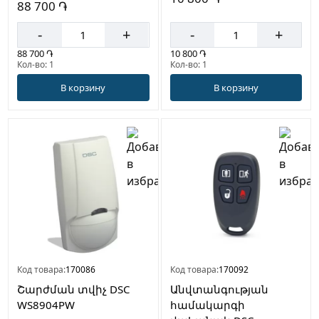
88 700 ֏
-
+
-
+
88 700 ֏
10 800 ֏
Кол-во: 1
Кол-во: 1
В корзину
В корзину
Код товара:
170086
Код товара:
170092
Շարժման տվիչ DSC
Անվտանգության
WS8904PW
համակարգի