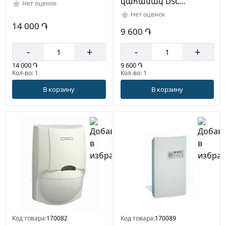
վահանակ DSC
Нет оценок
WS8939W
Нет оценок
14 000 ֏
9 600 ֏
-
+
-
+
14 000 ֏
9 600 ֏
Кол-во: 1
Кол-во: 1
В корзину
В корзину
Код товара:
170082
Код товара:
170089