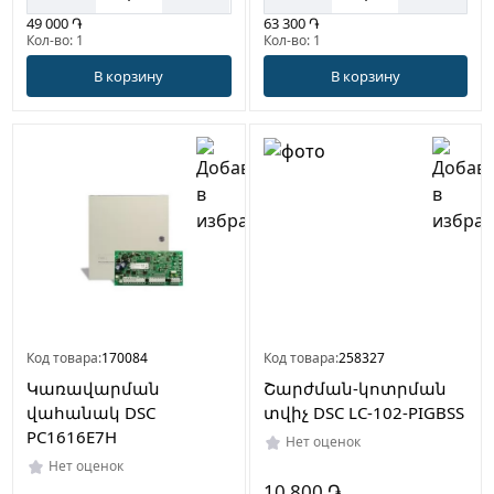
49 000 ֏
63 300 ֏
Кол-во: 1
Кол-во: 1
В корзину
В корзину
Код товара:
170084
Код товара:
258327
Կառավարման
Շարժման-կոտրման
վահանակ DSC
տվիչ DSC LC-102-PIGBSS
PC1616E7H
Нет оценок
Нет оценок
10 800 ֏