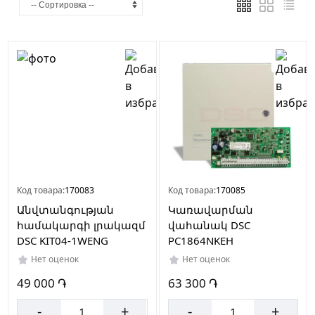
Страна
производителя
Китай
Код товара:
170083
Код товара:
170085
Անվտանգության
Կառավարման
համակարգի լրակազմ
վահանակ DSC
DSC KIT04-1WENG
PC1864NKEH
Нет оценок
Нет оценок
49 000 ֏
63 300 ֏
-
+
-
+