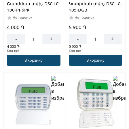
Շարժման տվիչ DSC LC-
Կոտրման տվիչ DSC LC-
100-PI-6PK
105-DGB
Нет оценок
Нет оценок
4 000 ֏
5 900 ֏
-
+
-
+
4 000 ֏
5 900 ֏
Кол-во: 1
Кол-во: 1
В корзину
В корзину