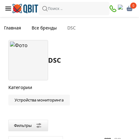
×
0
0
Фильтры
Поиск ..
Найдено товаров:
11
Главная
Все бренды
DSC
В
Со
наличии
скидкой
DSC
Цена
—
Категории
Устройства мониторинга
Цвет
Белый
Фильтры
Черный