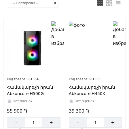
Страна
производителя
Китай
В
наличии
Нет
в
наличии
Код товара:
381354
Код товара:
381355
Համակարգչի իրան
Համակարգչի իրան
Abkoncore H500G
Abkoncore H450X
Нет оценок
Нет оценок
7
55 900 ֏
39 300 ֏
9
-
+
-
+