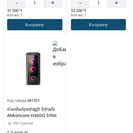
-
+
-
+
31 500 ֏
53 200 ֏
Кол-во: 1
Кол-во: 1
В корзину
В корзину
Код товара:
381351
Համակարգչի իրան
Abkoncore H300G SYNC
Нет оценок