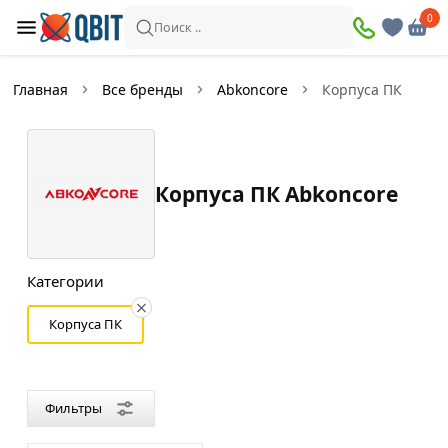
×
0
0
Фильтры
Поиск ..
Найдено товаров:
5
Главная
Все бренды
Abkoncore
Корпуса ПК
В
Со
наличии
скидкой
Корпуса ПК Abkoncore
Цена
—
Категории
Корпуса ПК
Цвет
Черный
Фильтры