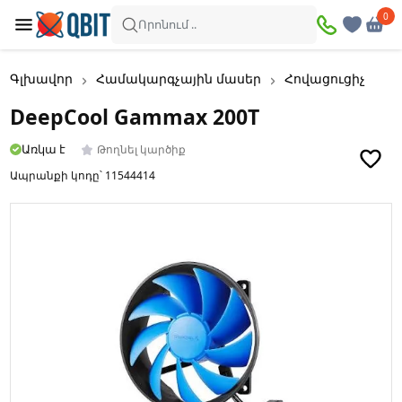
0
0
Որոնում ..
Գլխավոր
Համակարգչային մասեր
Հովացուցիչ
D
DeepCool Gammax 200T
Առկա է
Թողնել կարծիք
Ապրանքի կոդը՝
11544414