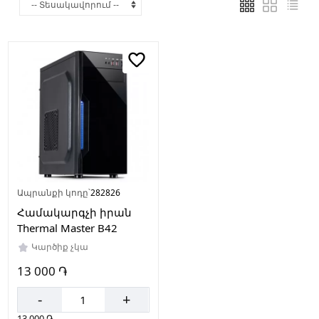
Արտադրող
երկիր
Չինաստան
Սնուցման
բլոկ
Առկա
չէ
Ապրանքի կոդը՝
282826
Համակարգչի իրան
Ընդլայնման
Thermal Master B42
բնիկների
Կարծիք չկա
քանակը
13 000 ֏
12
-
+
13 000 ֏