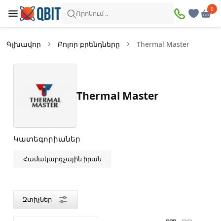
×
0
0
Զտիչներ
Որոնում ..
Ապրանքներ՝
1
Գլխավոր
Բոլոր բրենդները
Thermal Master
Առկա
Զեղչված
Thermal Master
Գին
—
Կատեգորիաներ
Համակարգչային իրան
Գույն
Սև
Զտիչներ