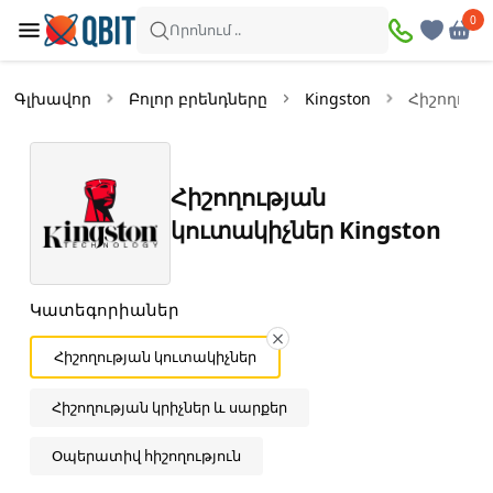
×
0
0
Զտիչներ
Որոնում ..
Ապրանքներ՝
6
Գլխավոր
Բոլոր բրենդները
Kingston
Հիշողութ
Առկա
Զեղչված
Հիշողության
Գին
կուտակիչներ Kingston
—
Կատեգորիաներ
Հիշողության կուտակիչներ
Գույն
Սև
Հիշողության կրիչներ և սարքեր
Օպերատիվ հիշողություն