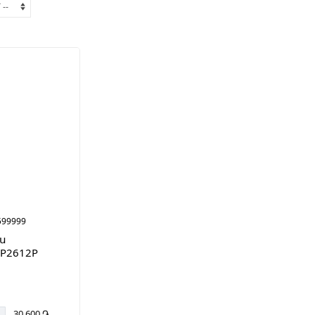
599999
ս
RP2612P
30 600 ֏