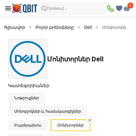
×
0
0
Զտիչներ
Որոնում ..
Ապրանքներ՝
15
Գլխավոր
Բոլոր բրենդները
Dell
Մոնիտորներ
Առկա
Զեղչված
Մոնիտորներ Dell
Գին
—
Կատեգորիաներ
Նոթբուքներ
Գույն
Մոնոբլոկներ և համակարգիչներ
Մոխրագույն
Սպիտակ
Բարձրախոս
Մոնիտորներ
Սև