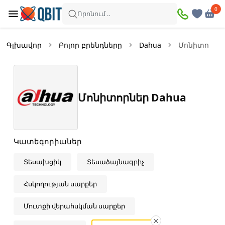
×
0
0
Զտիչներ
Որոնում ..
Ապրանքներ՝
2
Գլխավոր
Բոլոր բրենդները
Dahua
Մոնիտորնե
Առկա
Զեղչված
Մոնիտորներ Dahua
Գին
—
Կատեգորիաներ
Տեսախցիկ
Տեսաձայնագրիչ
Հսկողության սարքեր
Մուտքի վերահսկման սարքեր