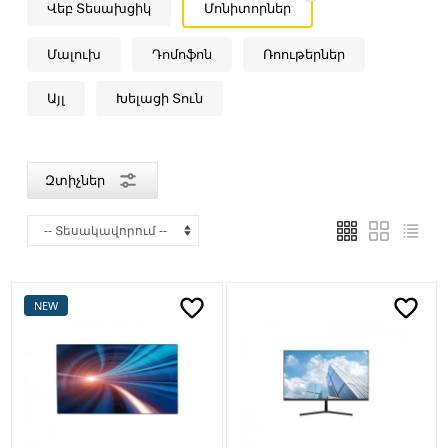
Վեբ Տեսախցիկ
Մոնիտորներ
Մալուխ
Դոմոֆոն
Ռոութերներ
Այլ
Խելացի Տուն
Զտիչներ
NEW