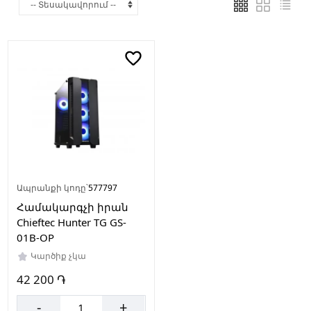
Արտադրող
երկիր
Չինաստան
Սնուցման
բլոկ
Առկա
չէ
Ապրանքի կոդը՝
577797
Համակարգչի իրան
Ընդլայնման
Chieftec Hunter TG GS-
բնիկների
01B-OP
քանակը
Կարծիք չկա
7
42 200 ֏
-
+