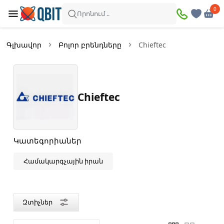
×
0
0
Զտիչներ
Որոնում ..
Ապրանքներ՝
1
Գլխավոր
Բոլոր բրենդները
Chieftec
Առկա
Զեղչված
Chieftec
Գին
—
Կատեգորիաներ
Համակարգչային իրան
Գույն
Սև
Զտիչներ