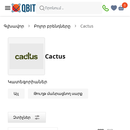
×
0
0
Զտիչներ
Որոնում ..
Ապրանքներ՝
2
Գլխավոր
Բոլոր բրենդները
Cactus
Առկա
Զեղչված
Cactus
Գին
—
Կատեգորիաներ
Այլ
Թուղթ մանրացնող սարք
Գույն
Սպիտակ
Զտիչներ