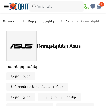
×
0
0
Զտիչներ
Որոնում ..
Ապրանքներ՝
17
Գլխավոր
Բոլոր բրենդները
Asus
Ռոութերներ
Առկա
Զեղչված
Ռոութերներ Asus
Գին
—
Կատեգորիաներ
Նոթբուքներ
Գույն
Մոնոբլոկներ և համակարգիչներ
Սպիտակ
Սև
Նոթբուքներ
Սկավառակակիրներ