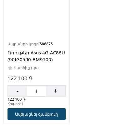
Ապրանքի կոդը՝
588875
Ռոութեր Asus 4G-AC86U
(90IG05R0-BM9100)
Կարծիք չկա
122 100 ֏
-
+
122 100 ֏
Кол-во: 1
Ավելացնել զամբյուղ