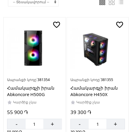
Արտադրող
երկիր
Չինաստան
Սնուցման
բլոկ
Առկա
է
Առկա
Ապրանքի կոդը՝
381354
Ապրանքի կոդը՝
381355
չէ
Համակարգչի իրան
Համակարգչի իրան
Abkoncore H500G
Abkoncore H450X
Կարծիք չկա
Կարծիք չկա
Ընդլայնման
55 900 ֏
39 300 ֏
բնիկների
քանակը
-
+
-
+
7
55 900 ֏
39 300 ֏