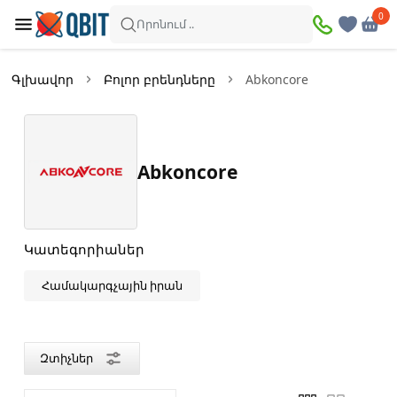
×
0
0
Զտիչներ
Որոնում ..
Ապրանքներ՝
5
Գլխավոր
Բոլոր բրենդները
Abkoncore
Առկա
Զեղչված
Abkoncore
Գին
—
Կատեգորիաներ
Համակարգչային իրան
Գույն
Սև
Զտիչներ