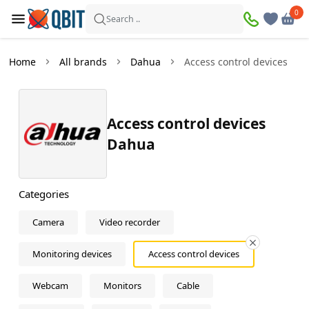
×
0
0
Filters
Search ..
Products found:
13
Home
All brands
Dahua
Access control devices
In
Discount
stock
Access control devices
Dahua
Price
—
Categories
Camera
Video recorder
Color
Monitoring devices
Access control devices
Grey
Webcam
Monitors
Cable
White